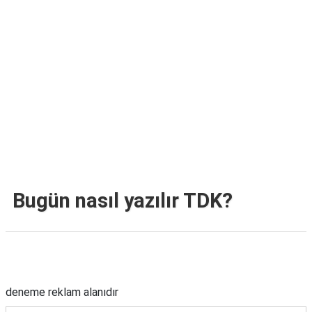
TARİFLERİ
HİKAYELER
Bize
Ulaşın
Bugün nasıl yazılır TDK?
Reklam Alanı
deneme reklam alanıdır