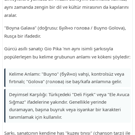
aynı zamanda zengin bir dil ve kültür mirasının da kapılarını
aralar.
"Boyna Galava" (doğrusu: Буйно голова / Buyno Golova),
Rusça bir ifadedir.
Gürcü asıllı sanatçı Gio Pika 'nın aynı isimli şarkısıyla
popülerleşen bu kelime grubunun anlamı ve kökeni şöyledir:
Kelime Anlamı: "Buyno" (буйно) vahşi, kontrolsüz veya
fırtınalı; "Golova" (голова) ise baş/kafa anlamına gelir.
Deyimsel Karşılığı: Türkçedeki "Deli Fişek" veya "Ele Avuca
Sığmaz" ifadelerine yakındır. Genellikle yerinde
duramayan, başına buyruk veya isyankar bir karakteri
tanımlamak için kullanılır.
Şarkı, sanatçının kendine has "kuzey tınısı" (chanson tarzı) ile