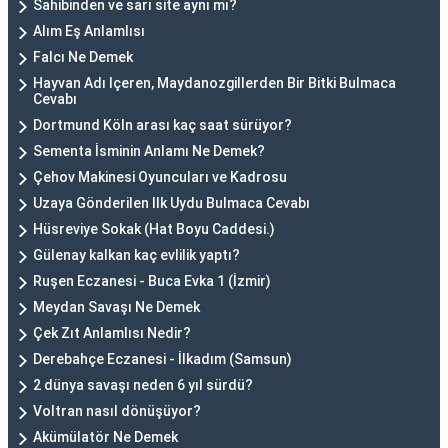
Sahibinden ve sarı site aynı mı?
Alım Eş Anlamlısı
Falcı Ne Demek
Hayvan Adı Içeren, Maydanozgillerden Bir Bitki Bulmaca
Cevabı
Dortmund Köln arası kaç saat sürüyor?
Sementa İsminin Anlamı Ne Demek?
Çehov Makinesi Oyuncuları ve Kadrosu
Uzaya Gönderilen Ilk Uydu Bulmaca Cevabı
Hüsreviye Sokak (Hat Boyu Caddesi.)
Gülenay kalkan kaç evlilik yaptı?
Ruşen Eczanesi - Buca Evka 1 (İzmir)
Meydan Savaşı Ne Demek
Çek Zıt Anlamlısı Nedir?
Derebahçe Eczanesi - İlkadım (Samsun)
2 dünya savaşı neden 6 yıl sürdü?
Voltran nasıl dönüşüyor?
Akümülatör Ne Demek