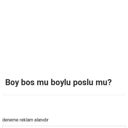
TARİFLERİ
HİKAYELER
Bize
Ulaşın
Boy bos mu boylu poslu mu?
Reklam Alanı
deneme reklam alanıdır