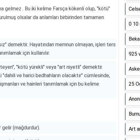
 gelmez . Bu iki kelime Farsça kökenli olup, "kötü"
Cels
urulmuş olsalar da anlamları birbirinden tamamen
0 10 
Beka 
tsız" demektir. Hayatından memnun olmayan, işleri ters
anımlamak için kullanılır.
925 
eyen", "kötü yürekli" veya "art niyetli" demektir.
Asker
 "dahili ve harici bedhahların olacaktır" cümlesinde,
manları ve hainleri tanımlamak için bu kelime
25 Oc
Anon
Burn
 gelir (mağdurdur).
Art a