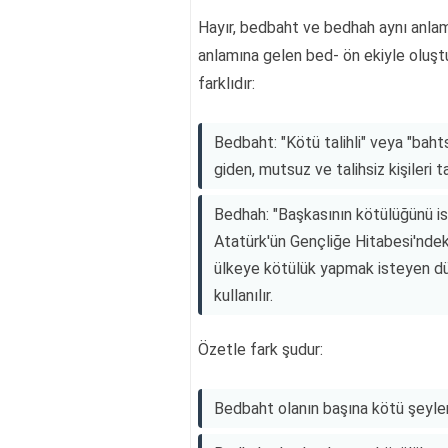
Hayır, bedbaht ve bedhah aynı anlama
anlamına gelen bed- ön ekiyle oluşt
farklıdır:
Bedbaht: "Kötü talihli" veya "bah
giden, mutsuz ve talihsiz kişileri t
Bedhah: "Başkasının kötülüğünü ist
Atatürk'ün Gençliğe Hitabesi'ndeki
ülkeye kötülük yapmak isteyen düş
kullanılır.
Özetle fark şudur:
Bedbaht olanın başına kötü şeyler