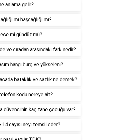
ne anlama gelir?
ağlığı mı başsağlığı mı?
ece mi gündüz mü?
de ve sıradan arasındaki fark nedir?
sım hangi burç ve yükseleni?
acada bataklık ve sazlık ne demek?
telefon kodu nereye ait?
a düvenci'nin kaç tane çocuğu var?
 14 sayısı neyi temsil eder?
r nasıl yazılır TDK?