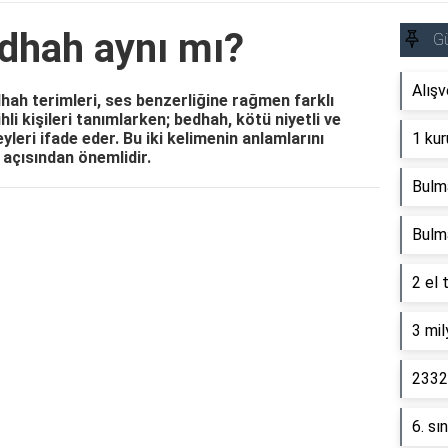
dhah aynı mı?
G
Alışv
ah terimleri, ses benzerliğine rağmen farklı
hli kişileri tanımlarken; bedhah, kötü niyetli ve
leri ifade eder. Bu iki kelimenin anlamlarını
1 kur
k açısından önemlidir.
Bulm
Reklam Alanı
Bulm
2 el 
3 mil
2332 
6. sı