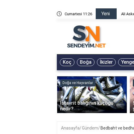
Yeni
risin Önü Sözleri
Cumartesi 11:26
Ali Ask
Koç
Boğa
İkizler
Yeng
ve Hayvanlar
Doğa ve Hayvanlar
‹
li en çok hangi iklimde
İstavrit balığının küçüğü
r?
nedir?
Anasayfa
Gündem
Bedbaht ve bedha