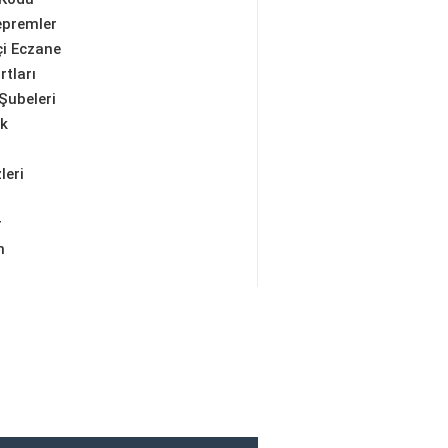
epremler
i Eczane
rtları
Şubeleri
ik
leri
r
m