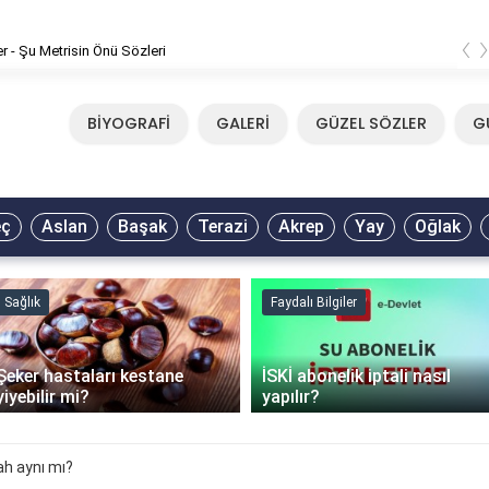
‹
er - Şu Metrisin Önü Sözleri
BİYOGRAFİ
GALERİ
GÜZEL SÖZLER
G
eç
Aslan
Başak
Terazi
Akrep
Yay
Oğlak
Sağlık
Faydalı Bilgiler
Şeker hastaları kestane
İSKİ abonelik iptali nasıl
yiyebilir mi?
yapılır?
h aynı mı?