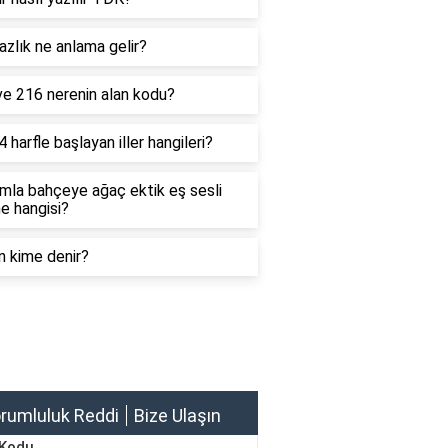
zlık ne anlama gelir?
ve 216 nerenin alan kodu?
4 harfle başlayan iller hangileri?
mla bahçeye ağaç ektik eş sesli
e hangisi?
n kime denir?
rumluluk Reddi
Bize Ulaşın
 Kodu