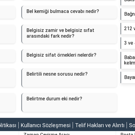
Bel kemiği bulmaca cevabı nedir?
Bağna
212 
Belgisiz zamir ve belgisiz sıfat
arasındaki fark nedir?
3 ve 
Belgisiz sifat örnekleri nelerdir?
Baba
kelim
Belirtili nesne sorusu nedir?
Baya
Belirtme durum eki nedir?
olitikası
Kullanıcı Sözleşmesi
Telif Hakları ve Alıntı
So
Zaman Çevirme Aracı
Posta