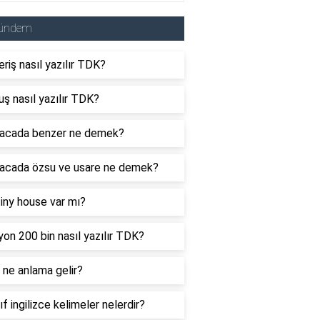
ündem
eriş nasıl yazılır TDK?
uş nasıl yazılır TDK?
acada benzer ne demek?
acada özsu ve usare ne demek?
tiny house var mı?
yon 200 bin nasıl yazılır TDK?
ne anlama gelir?
nıf ingilizce kelimeler nelerdir?