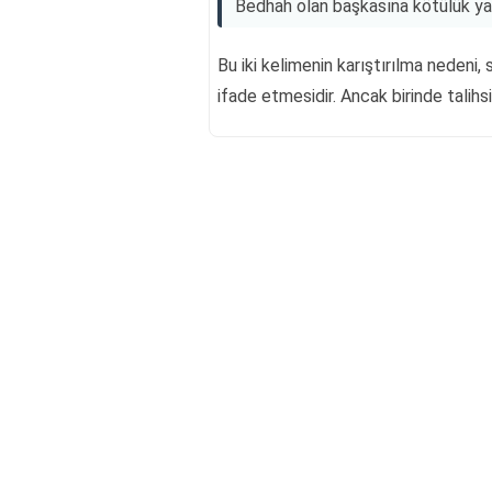
Bedhah olan başkasına kötülük yapm
Bu iki kelimenin karıştırılma nedeni,
ifade etmesidir. Ancak birinde talihs