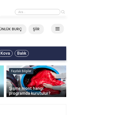
›
Mirkelam - Tavla Sözleri
ÜNLÜK BURÇ
ŞİİR
Kova
Balık
Faydalı Bilgiler
Faydalı Bilgiler
›
Şişme mont hangi
programda kurutulur?
Şofben suyu neden ısı