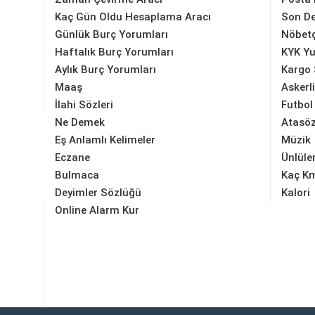
Kaç Gün Oldu Hesaplama Aracı
Son D
Günlük Burç Yorumları
Nöbetç
Haftalık Burç Yorumları
KYK Yu
Aylık Burç Yorumları
Kargo 
Maaş
Askerl
İlahi Sözleri
Futbol
Ne Demek
Atasöz
Eş Anlamlı Kelimeler
Müzik
Eczane
Ünlüle
Bulmaca
Kaç K
Deyimler Sözlüğü
Kalori
Online Alarm Kur