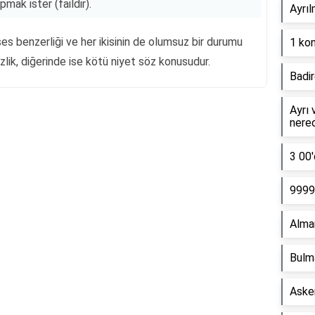
ak ister (faildir).
Ayrıl
 ses benzerliği ve her ikisinin de olumsuz bir durumu
1 kon
izlik, diğerinde ise kötü niyet söz konusudur.
Badir
Ayrı 
nere
Reklam Alanı
3 00'
9999 
Alma
Bulm
Asker