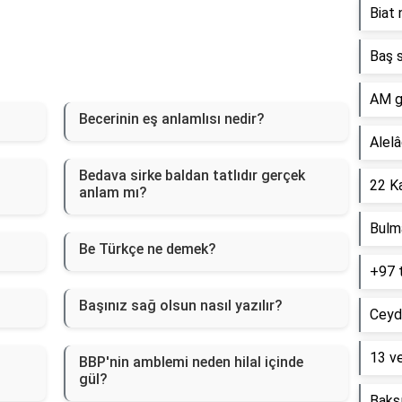
Biat 
Baş s
AM g
Becerinin eş anlamlısı nedir?
Alelâ
Bedava sirke baldan tatlıdır gerçek
22 Ka
anlam mı?
Bulm
Be Türkçe ne demek?
+97 
Başınız sağ olsun nasıl yazılır?
Ceyd
13 ve
BBP'nin amblemi neden hilal içinde
gül?
Baksı