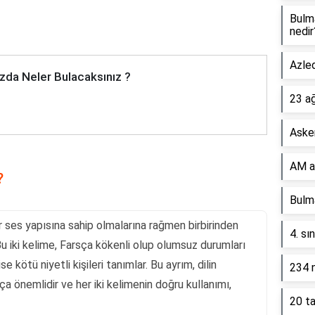
Bulm
nedir
Azled
zda Neler Bulacaksınız ?
23 a
Asker
AM a
?
Bulma
 ses yapısına sahip olmalarına rağmen birbirinden
4. sı
Bu iki kelime, Farsça kökenli olup olumsuz durumları
ise kötü niyetli kişileri tanımlar. Bu ayrım, dilin
234 n
ça önemlidir ve her iki kelimenin doğru kullanımı,
20 ta