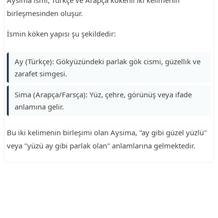
Aysima ismi, Türkçe ve Arapça kökenli iki kelimenin
birleşmesinden oluşur.
İsmin köken yapısı şu şekildedir:
Ay (Türkçe): Gökyüzündeki parlak gök cismi, güzellik ve
zarafet simgesi.
Sima (Arapça/Farsça): Yüz, çehre, görünüş veya ifade
anlamına gelir.
Bu iki kelimenin birleşimi olan Aysima, "ay gibi güzel yüzlü"
veya "yüzü ay gibi parlak olan" anlamlarına gelmektedir.
Reklam Alanı