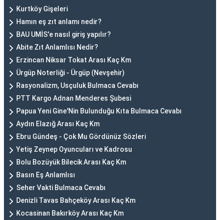
Kurtköy Gişeleri
Hamın eş zıt anlamı nedir?
BAU UMİS'e nasıl giriş yapılır?
Abite Zıt Anlamlısı Nedir?
Erzincan Niksar Tokat Arası Kaç Km
Ürgüp Noterliği - Ürgüp (Nevşehir)
Rasyonalizm, Usçuluk Bulmaca Cevabı
PTT Kargo Adnan Menderes Şubesi
Papua Yeni Gine'Nin Bulunduğu Kıta Bulmaca Cevabı
Aydın Elazığ Arası Kaç Km
Ebru Gündeş - Çok Mu Gördünüz Sözleri
Yetiş Zeynep Oyuncuları ve Kadrosu
Bolu Bozüyük Bilecik Arası Kaç Km
Basın Eş Anlamlısı
Seher Vakti Bulmaca Cevabı
Denizli Tavas Bahçeköy Arası Kaç Km
Kocasinan Bakırköy Arası Kaç Km