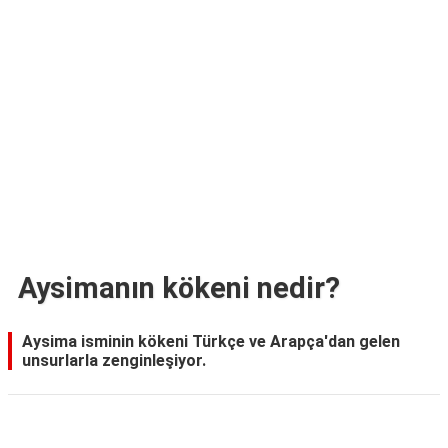
TARİFLERİ
HİKAYELER
Bize
Ulaşın
Aysimanın kökeni nedir?
Aysima isminin kökeni Türkçe ve Arapça'dan gelen
unsurlarla zenginleşiyor.
Reklam Alanı