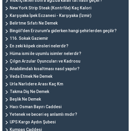
Viski içtikten sonra ağızda kalan tat nasıl geçer?
New York Strip Steak (Kontrfile) Kaç Kalori
Karşıyaka İpek Eczanesi - Karşıyaka (İzmir)
Belirtme Sıfatı Ne Demek
Bingöl'den Erzurum'a giderken hangi şehirlerden geçilir?
116. Sokak Gaziemir
En zeki köpek cinsleri nelerdir?
Hüma ismi ile uyumlu isimler nelerdir?
Çılgın Arzular Oyuncuları ve Kadrosu
Anabilimdalı kısaltması nasıl yapılır?
Veda Etmek Ne Demek
Urla Narlıdere Arası Kaç Km
Takma Diş Ne Demek
Beşlik Ne Demek
Hacı Osman Bayırı Caddesi
Yetenek ve beceri eş anlamlı mıdır?
UPS Kargo Aydın Şubesi
Kumpas Caddesi