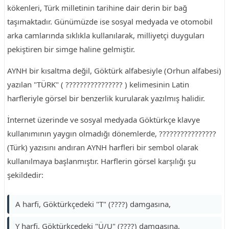
kökenleri, Türk milletinin tarihine dair derin bir bağ
taşımaktadır. Günümüzde ise sosyal medyada ve otomobil
arka camlarında sıklıkla kullanılarak, milliyetçi duyguları
pekiştiren bir simge haline gelmiştir.
AYNH bir kısaltma değil, Göktürk alfabesiyle (Orhun alfabesi)
yazılan "TÜRK" ( ???????????????? ) kelimesinin Latin
harfleriyle görsel bir benzerlik kurularak yazılmış halidir.
İnternet üzerinde ve sosyal medyada Göktürkçe klavye
kullanımının yaygın olmadığı dönemlerde, ????????????????
(Türk) yazısını andıran AYNH harfleri bir sembol olarak
kullanılmaya başlanmıştır. Harflerin görsel karşılığı şu
şekildedir:
A harfi, Göktürkçedeki "T" (????) damgasına,
Y harfi, Göktürkçedeki "Ü/U" (????) damgasına,