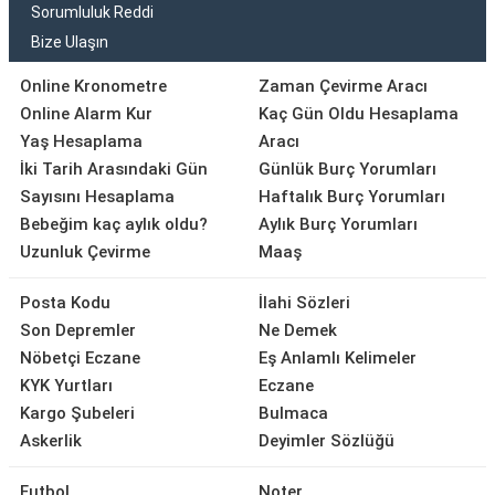
Sorumluluk Reddi
Bize Ulaşın
Online Kronometre
Zaman Çevirme Aracı
Online Alarm Kur
Kaç Gün Oldu Hesaplama
Yaş Hesaplama
Aracı
İki Tarih Arasındaki Gün
Günlük Burç Yorumları
Sayısını Hesaplama
Haftalık Burç Yorumları
Bebeğim kaç aylık oldu?
Aylık Burç Yorumları
Uzunluk Çevirme
Maaş
Posta Kodu
İlahi Sözleri
Son Depremler
Ne Demek
Nöbetçi Eczane
Eş Anlamlı Kelimeler
KYK Yurtları
Eczane
Kargo Şubeleri
Bulmaca
Askerlik
Deyimler Sözlüğü
Futbol
Noter