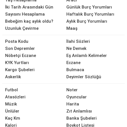
Yaş Hesaplama
Aracı
İki Tarih Arasındaki Gün
Günlük Burç Yorumları
Sayısını Hesaplama
Haftalık Burç Yorumları
Bebeğim kaç aylık oldu?
Aylık Burç Yorumları
Uzunluk Çevirme
Maaş
Posta Kodu
İlahi Sözleri
Son Depremler
Ne Demek
Nöbetçi Eczane
Eş Anlamlı Kelimeler
KYK Yurtları
Eczane
Kargo Şubeleri
Bulmaca
Askerlik
Deyimler Sözlüğü
Futbol
Noter
Atasözleri
Oyuncular
Müzik
Harita
Ünlüler
Zıt Anlamlısı
Kaç Km
Banka Şubeleri
Kalori
Boykot Listesi