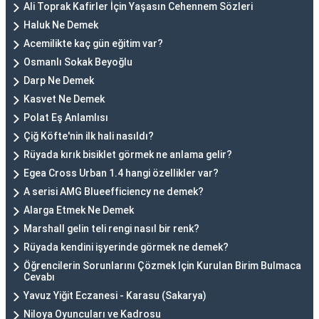
Ali Toprak Kafirler İçin Yaşasın Cehennem Sözleri
Haluk Ne Demek
Acemilikte kaç gün eğitim var?
Osmanlı Sokak Beyoğlu
Darp Ne Demek
Kasvet Ne Demek
Polat Eş Anlamlısı
Çiğ Köfte'nin ilk hali nasıldı?
Rüyada kırık bisiklet görmek ne anlama gelir?
Egea Cross Urban 1.4 hangi özellikler var?
A serisi AMG Blueefficiency ne demek?
Alarga Etmek Ne Demek
Marshall gelin teli rengi nasıl bir renk?
Rüyada kendini işyerinde görmek ne demek?
Öğrencilerin Sorunlarını Çözmek Için Kurulan Birim Bulmaca
Cevabı
Yavuz Yiğit Eczanesi - Karasu (Sakarya)
Niloya Oyuncuları ve Kadrosu