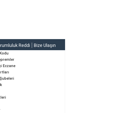
rumluluk Reddi
Bize Ulaşın
 Kodu
epremler
i Eczane
rtları
Şubeleri
ik
leri
r