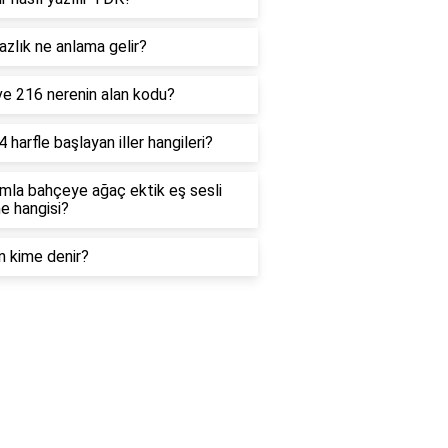
zlık ne anlama gelir?
ve 216 nerenin alan kodu?
4 harfle başlayan iller hangileri?
mla bahçeye ağaç ektik eş sesli
e hangisi?
n kime denir?