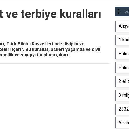
 ve terbiye kuralları
G
Alışv
1 kur
ı, Türk Silahlı Kuvvetleri'nde disiplin ve
keleri içerir. Bu kurallar, askeri yaşamda ve sivil
Bulm
nellik ve saygıyı ön plana çıkarır.
Bulm
Reklam Alanı
2 el 
3 mil
2332 
6. sı