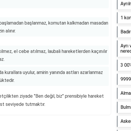
Ayrıl
1 kon
 başlamadan başlanmaz, komutan kalkmadan masadan
n alınır.
Badir
Ayrı 
nere
ilmez, el cebe atılmaz, laubali hareketlerden kaçınılır
az.
3 00'
da kurallara uyulur, amirin yanında astları azarlanmaz
9999 
üktedir.
Alma
etçilikten ziyade "Ben değil, biz" prensibiyle hareket
üst seviyede tutmaktır.
Bulm
Asker