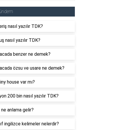
ündem
eriş nasıl yazılır TDK?
uş nasıl yazılır TDK?
acada benzer ne demek?
acada özsu ve usare ne demek?
tiny house var mı?
yon 200 bin nasıl yazılır TDK?
ne anlama gelir?
nıf ingilizce kelimeler nelerdir?