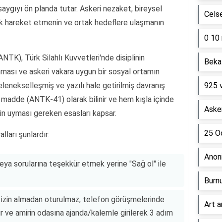
saygıyı ön planda tutar. Askeri nezaket, bireysel
Cels
rak hareket etmenin ve ortak hedeflere ulaşmanın
0 10 
ANTK), Türk Silahlı Kuvvetleri'nde disiplinin
Beka 
nması ve askeri vakara uygun bir sosyal ortamın
enekselleşmiş ve yazılı hale getirilmiş davranış
925 
1 madde (ANTK-41) olarak bilinir ve hem kışla içinde
Asker
in uyması gereken esasları kapsar.
25 Oc
ları şunlardır:
Anon
veya sorularına teşekkür etmek yerine "Sağ ol" ile
Burn
izin almadan oturulmaz, telefon görüşmelerinde
Art a
 ve amirin odasına ajanda/kalemle girilerek 3 adım