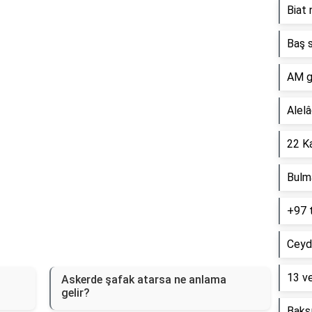
Biat 
Reklam Alanı
Baş s
AM g
Alelâ
22 Ka
Bulm
+97 
Ceyd
13 ve
Askerde şafak atarsa ne anlama
gelir?
Baksı