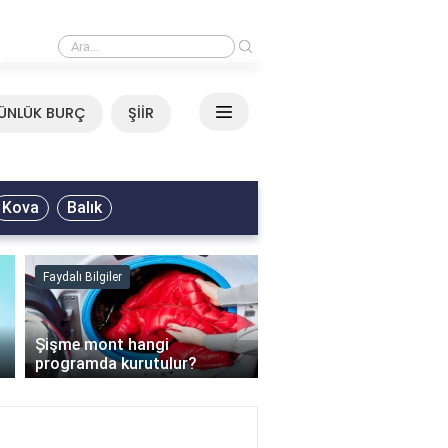
›
Neşet Ertaş - Yazımı Kışa Çevirdin Sözleri
ÜNLÜK BURÇ
ŞİİR
Kova
Balık
Faydalı Bilgiler
Faydalı Bilgiler
›
Şişme mont hangi
programda kurutulur?
Şofben suyu neden ısı