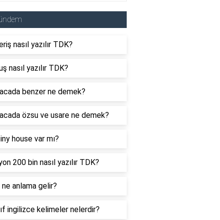
ündem
eriş nasıl yazılır TDK?
uş nasıl yazılır TDK?
acada benzer ne demek?
acada özsu ve usare ne demek?
tiny house var mı?
yon 200 bin nasıl yazılır TDK?
ne anlama gelir?
nıf ingilizce kelimeler nelerdir?