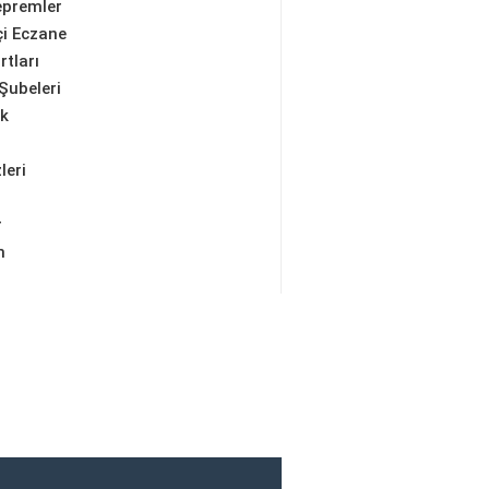
epremler
i Eczane
rtları
Şubeleri
ik
leri
r
m