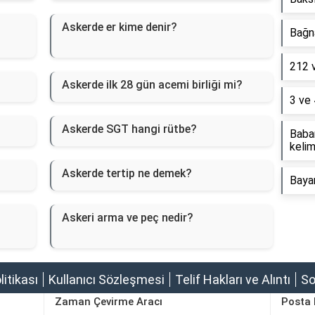
Askerde er kime denir?
Bağna
212 
Askerde ilk 28 gün acemi birliği mi?
3 ve 
Askerde SGT hangi rütbe?
Baba
kelim
Askerde tertip ne demek?
Baya
Askeri arma ve peç nedir?
olitikası
Kullanıcı Sözleşmesi
Telif Hakları ve Alıntı
So
Zaman Çevirme Aracı
Posta