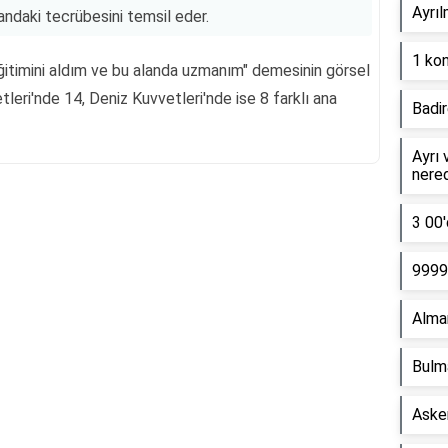
Ayrıl
landaki tecrübesini temsil eder.
1 kon
eğitimini aldım ve bu alanda uzmanım" demesinin görsel
eri'nde 14, Deniz Kuvvetleri'nde ise 8 farklı ana
Badir
Ayrı 
nere
3 00'
Reklam Alanı
9999 
Alma
Bulm
Asker