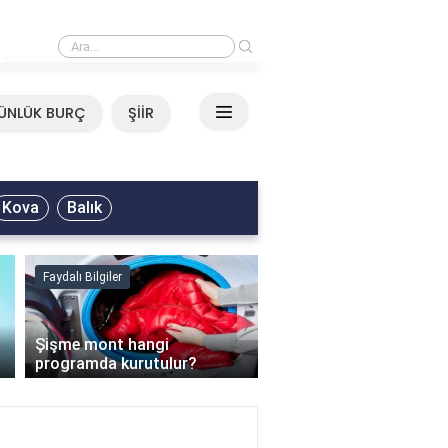
›
Neşet Ertaş - Yazımı Kışa Çevirdin Sözleri
ÜNLÜK BURÇ
ŞİİR
Kova
Balık
Faydalı Bilgiler
Faydalı Bilgiler
›
Şişme mont hangi
programda kurutulur?
Şofben suyu neden ısı