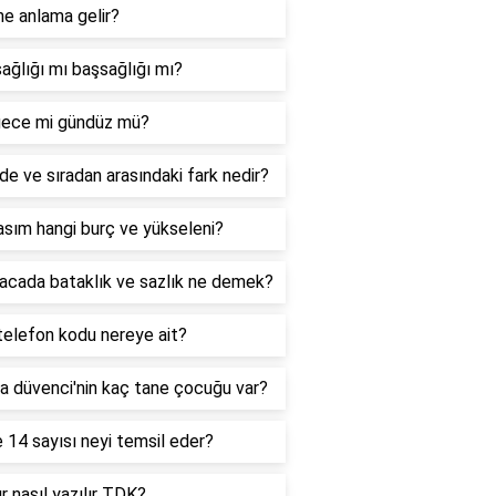
ne anlama gelir?
ağlığı mı başsağlığı mı?
ece mi gündüz mü?
de ve sıradan arasındaki fark nedir?
sım hangi burç ve yükseleni?
acada bataklık ve sazlık ne demek?
telefon kodu nereye ait?
a düvenci'nin kaç tane çocuğu var?
 14 sayısı neyi temsil eder?
r nasıl yazılır TDK?