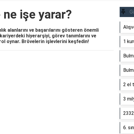
 ne işe yarar?
G
Alışv
ık alanlarını ve başarılarını gösteren önemli
kariyerdeki hiyerarşiyi, görev tanımlarını ve
ol oynar. Brövelerin işlevlerini keşfedin!
1 kur
Bulm
Reklam Alanı
Bulm
2 el 
3 mil
2332 
6. sı