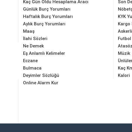
Kaç Gün Oldu Hesaplama Aracı
Son D
Günlük Burç Yorumları
Nöbetç
Haftalık Burç Yorumları
KYK Yu
Aylık Burç Yorumları
Kargo 
Maaş
Askerl
İlahi Sözleri
Futbol
Ne Demek
Atasöz
Eş Anlamlı Kelimeler
Müzik
Eczane
Ünlüle
Bulmaca
Kaç K
Deyimler Sözlüğü
Kalori
Online Alarm Kur