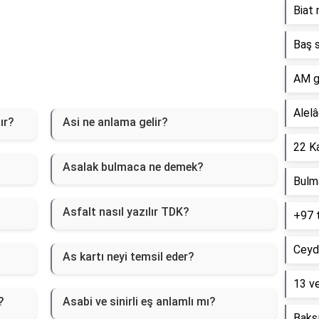
Biat 
Baş s
AM g
Alelâ
ır?
Asi ne anlama gelir?
22 Ka
Asalak bulmaca ne demek?
Bulm
Asfalt nasıl yazılır TDK?
+97 
Ceyd
As kartı neyi temsil eder?
13 ve
?
Asabi ve sinirli eş anlamlı mı?
Baksı