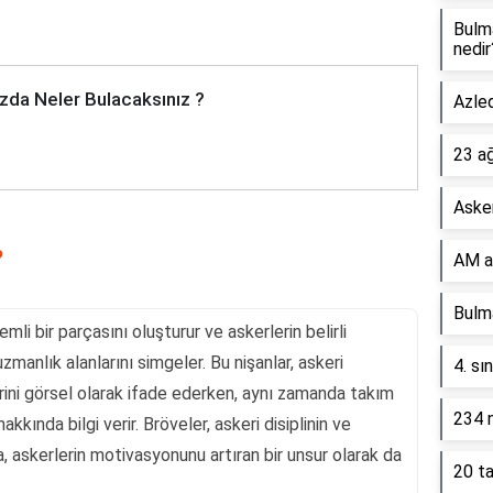
Bulm
nedir
zda Neler Bulacaksınız ?
Azled
23 a
Asker
?
AM a
Bulma
mli bir parçasını oluşturur ve askerlerin belirli
 uzmanlık alanlarını simgeler. Bu nişanlar, askeri
4. sı
rini görsel olarak ifade ederken, aynı zamanda takım
234 n
akkında bilgi verir. Bröveler, askeri disiplinin ve
a, askerlerin motivasyonunu artıran bir unsur olarak da
20 ta