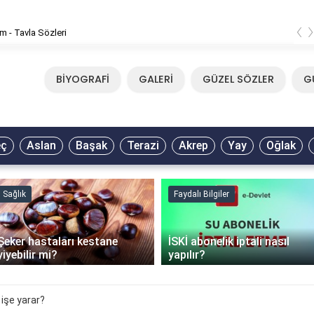
‹
rtaş - Yazımı Kışa Çevirdin Sözleri
BİYOGRAFİ
GALERİ
GÜZEL SÖZLER
G
eç
Aslan
Başak
Terazi
Akrep
Yay
Oğlak
Sağlık
Faydalı Bilgiler
Şeker hastaları kestane
İSKİ abonelik iptali nasıl
yiyebilir mi?
yapılır?
işe yarar?