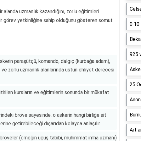
Cels
bir alanda uzmanlık kazandığını, zorlu eğitimleri
ir görev yetkinliğine sahip olduğunu gösteren somut
0 10 
Beka 
925 
Askerin paraşütçü, komando, dalgıç (kurbağa adam),
Asker
ik ve zorlu uzmanlık alanlarında üstün ehliyet derecesi
25 Oc
tirilen kursların ve eğitimlerin sonunda bir mükafat
Anon
Burn
ndeki bröve sayesinde, o askerin hangi birliğe ait
rine getirebileceği dışarıdan kolayca anlaşılır.
Art a
 bröveler (örneğin uçuş tabibi, mühimmat imha uzmanı)