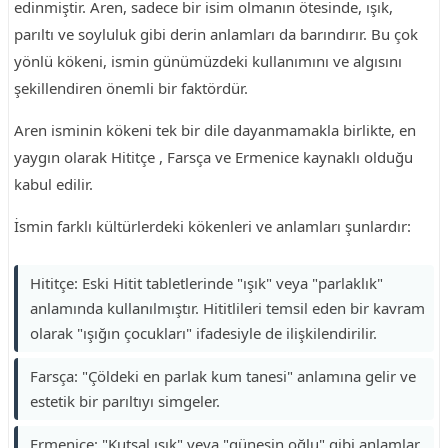
edinmiştir. Aren, sadece bir isim olmanın ötesinde, ışık,
parıltı ve soyluluk gibi derin anlamları da barındırır. Bu çok
yönlü kökeni, ismin günümüzdeki kullanımını ve algısını
şekillendiren önemli bir faktördür.
Aren isminin kökeni tek bir dile dayanmamakla birlikte, en
yaygın olarak Hititçe , Farsça ve Ermenice kaynaklı olduğu
kabul edilir.
İsmin farklı kültürlerdeki kökenleri ve anlamları şunlardır:
Hititçe: Eski Hitit tabletlerinde "ışık" veya "parlaklık"
anlamında kullanılmıştır. Hititlileri temsil eden bir kavram
olarak "ışığın çocukları" ifadesiyle de ilişkilendirilir.
Farsça: "Çöldeki en parlak kum tanesi" anlamına gelir ve
estetik bir parıltıyı simgeler.
Ermenice: "Kutsal ışık" veya "güneşin oğlu" gibi anlamlar