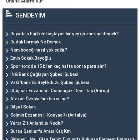
Online Alarm Kur
SENDEYİM
Rüyada s harfi ile başlayan bir şey görmek ne demek?
Dudak Isırmak Ne Demek
Nem böceği nasıl yok edilir?
Emin Sokak Beyoğlu
Spor totoda 15 bilen kaç hafta sonra para alır?
İNG Bank Çağlayan Şubesi Şubesi
Vakıfbank E5 Beylikdüzü Şubesi Şubesi
Uluçınar Eczanesi - Osmangazi Demirtaş (Bursa)
Atakan Özkaya'nın burcu ne?
Dilşat Sokak
Selmin Eczanesi - Konyaaltı (Antalya)
Yarar Zıt Anlamlısı Nedir?
Bursa Şanlıurfa Arası Kaç Km
Simgesi _Na_ Olan, Deniz Tuzunda Bulunan Element Bulmaca