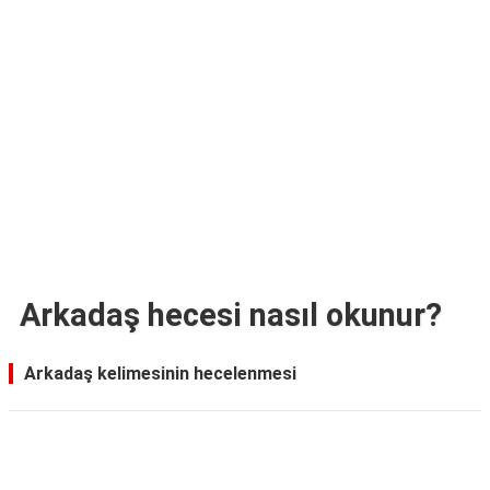
TARİFLERİ
HİKAYELER
Bize
Ulaşın
Arkadaş hecesi nasıl okunur?
Arkadaş kelimesinin hecelenmesi
Reklam Alanı