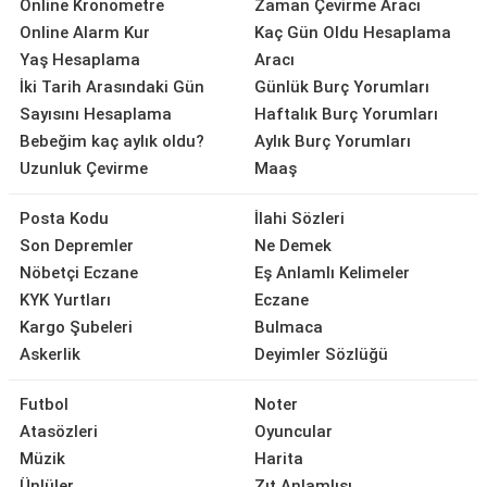
Online Kronometre
Zaman Çevirme Aracı
Online Alarm Kur
Kaç Gün Oldu Hesaplama
Yaş Hesaplama
Aracı
İki Tarih Arasındaki Gün
Günlük Burç Yorumları
Sayısını Hesaplama
Haftalık Burç Yorumları
Bebeğim kaç aylık oldu?
Aylık Burç Yorumları
Uzunluk Çevirme
Maaş
Posta Kodu
İlahi Sözleri
Son Depremler
Ne Demek
Nöbetçi Eczane
Eş Anlamlı Kelimeler
KYK Yurtları
Eczane
Kargo Şubeleri
Bulmaca
Askerlik
Deyimler Sözlüğü
Futbol
Noter
Atasözleri
Oyuncular
Müzik
Harita
Ünlüler
Zıt Anlamlısı