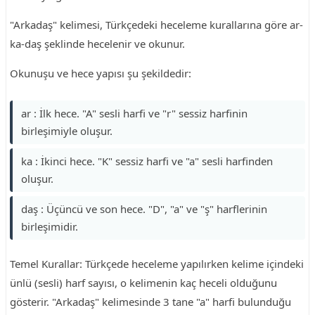
"Arkadaş" kelimesi, Türkçedeki heceleme kurallarına göre ar-
ka-daş şeklinde hecelenir ve okunur.
Okunuşu ve hece yapısı şu şekildedir:
ar : İlk hece. "A" sesli harfi ve "r" sessiz harfinin
birleşimiyle oluşur.
ka : İkinci hece. "K" sessiz harfi ve "a" sesli harfinden
oluşur.
daş : Üçüncü ve son hece. "D", "a" ve "ş" harflerinin
birleşimidir.
Temel Kurallar: Türkçede heceleme yapılırken kelime içindeki
ünlü (sesli) harf sayısı, o kelimenin kaç heceli olduğunu
gösterir. "Arkadaş" kelimesinde 3 tane "a" harfi bulunduğu