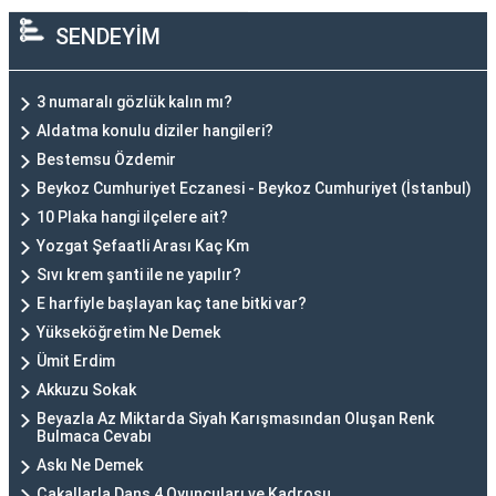
SENDEYİM
3 numaralı gözlük kalın mı?
Aldatma konulu diziler hangileri?
Bestemsu Özdemir
Beykoz Cumhuriyet Eczanesi - Beykoz Cumhuriyet (İstanbul)
10 Plaka hangi ilçelere ait?
Yozgat Şefaatli Arası Kaç Km
Sıvı krem şanti ile ne yapılır?
E harfiyle başlayan kaç tane bitki var?
Yükseköğretim Ne Demek
Ümit Erdim
Akkuzu Sokak
Beyazla Az Miktarda Siyah Karışmasından Oluşan Renk
Bulmaca Cevabı
Askı Ne Demek
Çakallarla Dans 4 Oyuncuları ve Kadrosu