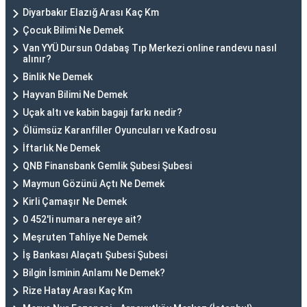
Diyarbakır Elazığ Arası Kaç Km
Çocuk Bilimi Ne Demek
Van YYÜ Dursun Odabaş Tıp Merkezi online randevu nasıl
alınır?
Binlik Ne Demek
Hayvan Bilimi Ne Demek
Uçak altı ve kabin bagajı farkı nedir?
Ölümsüz Karanfiller Oyuncuları ve Kadrosu
İftarlık Ne Demek
QNB Finansbank Gemlik Şubesi Şubesi
Maymun Gözünü Açtı Ne Demek
Kirli Çamaşır Ne Demek
0 452'li numara nereye ait?
Meşruten Tahliye Ne Demek
İş Bankası Alaçatı Şubesi Şubesi
Bilgin İsminin Anlamı Ne Demek?
Rize Hatay Arası Kaç Km