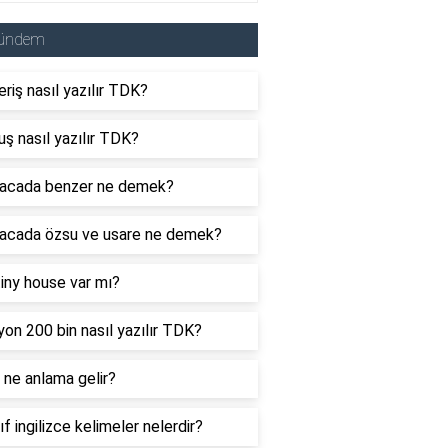
ündem
eriş nasıl yazılır TDK?
uş nasıl yazılır TDK?
acada benzer ne demek?
acada özsu ve usare ne demek?
tiny house var mı?
yon 200 bin nasıl yazılır TDK?
ne anlama gelir?
nıf ingilizce kelimeler nelerdir?