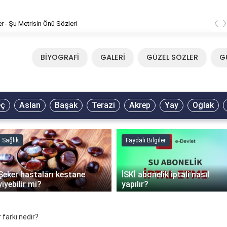
‹
er - Şu Metrisin Önü Sözleri
BİYOGRAFİ
GALERİ
GÜZEL SÖZLER
G
eç
Aslan
Başak
Terazi
Akrep
Yay
Oğlak
Sağlık
Faydalı Bilgiler
Şeker hastaları kestane
İSKİ abonelik iptali nasıl
yiyebilir mi?
yapılır?
 farkı nedir?