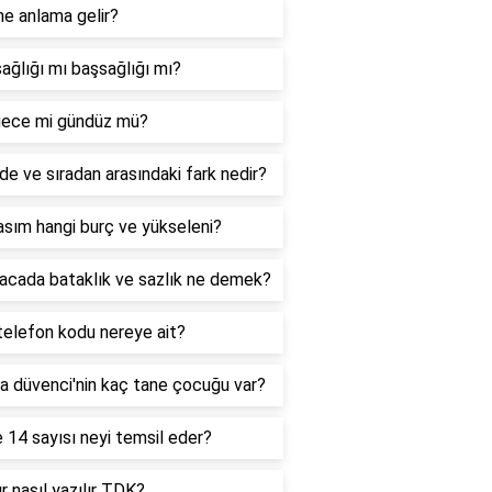
ne anlama gelir?
ağlığı mı başsağlığı mı?
ece mi gündüz mü?
de ve sıradan arasındaki fark nedir?
sım hangi burç ve yükseleni?
acada bataklık ve sazlık ne demek?
telefon kodu nereye ait?
a düvenci'nin kaç tane çocuğu var?
 14 sayısı neyi temsil eder?
r nasıl yazılır TDK?