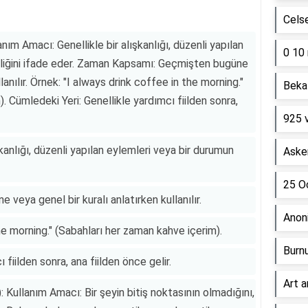
Cels
ım Amacı: Genellikle bir alışkanlığı, düzenli yapılan
0 10 
iliğini ifade eder. Zaman Kapsamı: Geçmişten bugüne
lanılır. Örnek: "I always drink coffee in the morning."
Beka 
. Cümledeki Yeri: Genellikle yardımcı fiilden sonra,
925 
kanlığı, düzenli yapılan eylemleri veya bir durumun
Asker
25 Oc
eya genel bir kuralı anlatırken kullanılır.
Anon
he morning." (Sabahları her zaman kahve içerim).
Burn
 fiilden sonra, ana fiilden önce gelir.
Art a
Kullanım Amacı: Bir şeyin bitiş noktasının olmadığını,