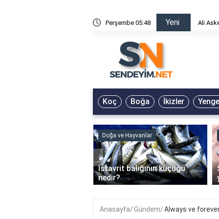
Yeni
risin Önü Sözleri
Perşembe 05:48
Ali Ask
Koç
Boğa
İkizler
Yeng
ve Hayvanlar
Doğa ve Hayvanlar
‹
li en çok hangi iklimde
İstavrit balığının küçüğü
r?
nedir?
Anasayfa
Gündem
Always ve forever