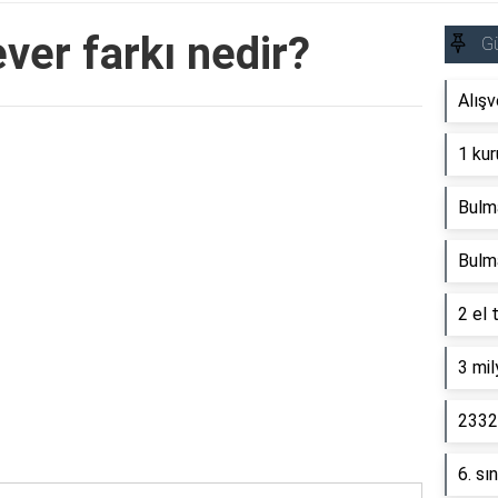
ver farkı nedir?
G
Alışv
Reklam Alanı
1 kur
Bulm
Bulm
2 el 
3 mil
2332 
6. sı