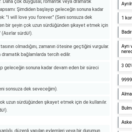
r. Daha çok duygusal, romantik veya dramatik
Ayrıl
 Kapsamı: Şimdiden başlayıp geleceğin sonuna kadar
k: "I will love you forever." (Seni sonsuza dek
1 kon
en bir şeyin çok uzun sürdüğünden şikayet etmek için
Badir
 (Asırlar sürdü!).
Ayrı 
ktasının olmadığını, zamanın ötesine geçtiğini vurgular.
nere
dramatik bağlamlarda tercih edilir.
3 00'
p geleceğin sonuna kadar devam eden bir süreci
9999 
(Seni sonsuza dek seveceğim).
Alma
çok uzun sürdüğünden şikayet etmek için de kullanılır.
Bulm
ü!).
Asker
kanlığı, düzenli yapılan eylemleri veya bir durumun