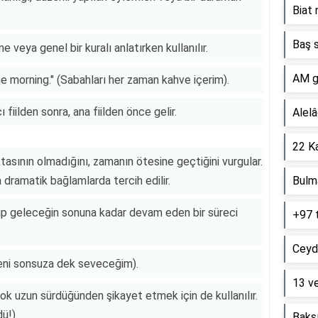
Biat 
Baş s
eya genel bir kuralı anlatırken kullanılır.
AM g
he morning." (Sabahları her zaman kahve içerim).
 fiilden sonra, ana fiilden önce gelir.
Alelâ
22 Ka
ktasının olmadığını, zamanın ötesine geçtiğini vurgular.
dramatik bağlamlarda tercih edilir.
Bulm
p geleceğin sonuna kadar devam eden bir süreci
+97 
Ceyd
(Seni sonsuza dek seveceğim).
13 ve
çok uzun sürdüğünden şikayet etmek için de kullanılır.
ü!).
Baksı