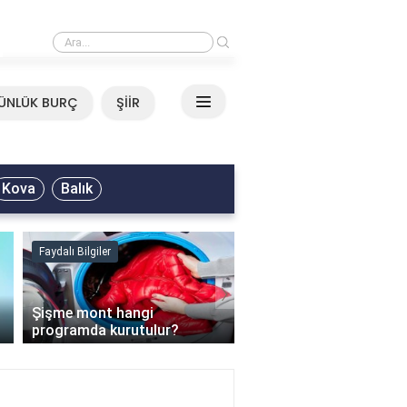
›
Mirkelam - Tavla Sözleri
ÜNLÜK BURÇ
ŞİİR
Kova
Balık
Faydalı Bilgiler
Faydalı Bilgiler
›
Şişme mont hangi
programda kurutulur?
Şofben suyu neden ısı