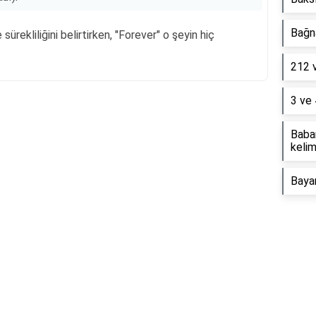
Bağna
 sürekliliğini belirtirken, "Forever" o şeyin hiç
212 
3 ve 
Baba
Reklam Alanı
kelim
Baya