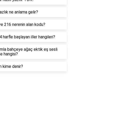
zlık ne anlama gelir?
ve 216 nerenin alan kodu?
4 harfle başlayan iller hangileri?
mla bahçeye ağaç ektik eş sesli
e hangisi?
n kime denir?