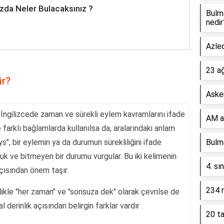
zda Neler Bulacaksınız ?
Bulm
nedir
Azled
23 a
ir?
Asker
i, İngilizcede zaman ve sürekli eylem kavramlarını ifade
AM a
e farklı bağlamlarda kullanılsa da, aralarındaki anlam
ays", bir eylemin ya da durumun sürekliliğini ifade
Bulma
k ve bitmeyen bir durumu vurgular. Bu iki kelimenin
4. sı
 açısından önem taşır.
234 n
ikle "her zaman" ve "sonsuza dek" olarak çevrilse de
 derinlik açısından belirgin farklar vardır .
20 ta