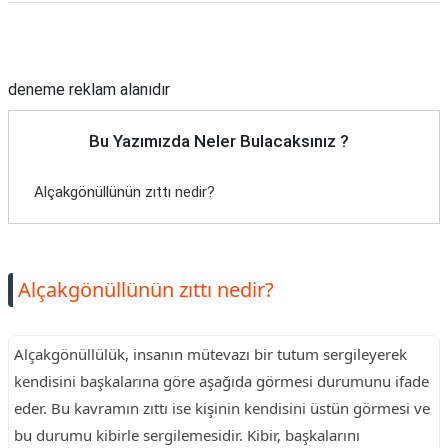
TARİFLERİ
Reklam Alanı
HİKAYELER
deneme reklam alanıdır
Bize
Ulaşın
Bu Yazımızda Neler Bulacaksınız ?
Alçakgönüllünün zıttı nedir?
Alçakgönüllünün zıttı nedir?
Alçakgönüllülük, insanın mütevazı bir tutum sergileyerek
kendisini başkalarına göre aşağıda görmesi durumunu ifade
eder. Bu kavramın zıttı ise kişinin kendisini üstün görmesi ve
bu durumu kibirle sergilemesidir. Kibir, başkalarını