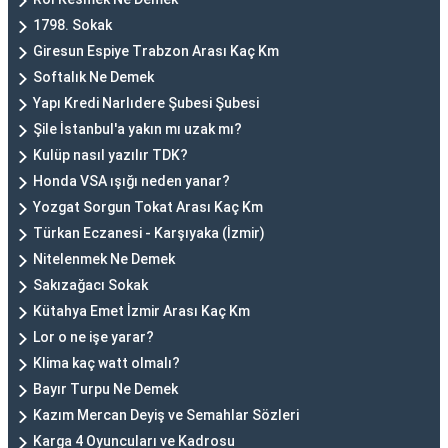
1798. Sokak
Giresun Espiye Trabzon Arası Kaç Km
Softalık Ne Demek
Yapı Kredi Narlıdere Şubesi Şubesi
Şile İstanbul'a yakın mı uzak mı?
Kulüp nasıl yazılır TDK?
Honda VSA ışığı neden yanar?
Yozgat Sorgun Tokat Arası Kaç Km
Türkan Eczanesi - Karşıyaka (İzmir)
Nitelenmek Ne Demek
Sakızağacı Sokak
Kütahya Emet İzmir Arası Kaç Km
Lor o ne işe yarar?
Klima kaç watt olmalı?
Bayır Turpu Ne Demek
Kazım Mercan Deyiş ve Semahlar Sözleri
Karga 4 Oyuncuları ve Kadrosu