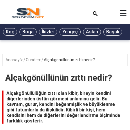
×
☰
BİYOGRAFİ
Koç
Boğa
İkizler
Yengeç
Aslan
Başak
T
GALERİ
GÜZEL
SÖZLER
Anasayfa
Gündem
Alçakgönüllünün zıttı nedir?
GÜNLÜK
BURÇ
Alçakgönüllünün zıttı nedir?
ŞİİR
Alçakgönüllülüğün zıttı olan kibir, bireyin kendini
RÜYA
diğerlerinden üstün görmesi anlamına gelir. Bu
TABİRLERİ
kavram, gurur, kendini beğenmişlik ve büyüklenme
gibi tutumlarla da ilişkilidir. Kibirli bir kişi, hem
TÜRKÜ
kendisini hem de diğerlerini değerlendirme biçiminde
SÖZLERİ
farklılık gösterir.
YEMEK