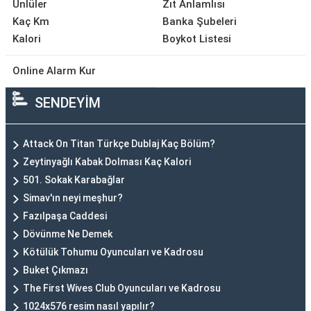
Ünlüler
Zıt Anlamlısı
Kaç Km
Banka Şubeleri
Kalori
Boykot Listesi
Online Alarm Kur
SENDEYİM
Attack On Titan Türkçe Dublaj Kaç Bölüm?
Zeytinyağlı Kabak Dolması Kaç Kalori
501. Sokak Karabağlar
Simav'ın neyi meşhur?
Fazılpaşa Caddesi
Dövünme Ne Demek
Kötülük Tohumu Oyuncuları ve Kadrosu
Buket Çıkmazı
The First Wives Club Oyuncuları ve Kadrosu
1024x576 resim nasıl yapılır?