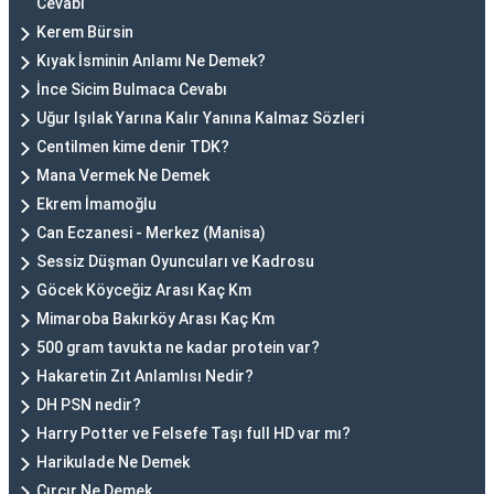
Cevabı
Kerem Bürsin
Kıyak İsminin Anlamı Ne Demek?
İnce Sicim Bulmaca Cevabı
Uğur Işılak Yarına Kalır Yanına Kalmaz Sözleri
Centilmen kime denir TDK?
Mana Vermek Ne Demek
Ekrem İmamoğlu
Can Eczanesi - Merkez (Manisa)
Sessiz Düşman Oyuncuları ve Kadrosu
Göcek Köyceğiz Arası Kaç Km
Mimaroba Bakırköy Arası Kaç Km
500 gram tavukta ne kadar protein var?
Hakaretin Zıt Anlamlısı Nedir?
DH PSN nedir?
Harry Potter ve Felsefe Taşı full HD var mı?
Harikulade Ne Demek
Cırcır Ne Demek