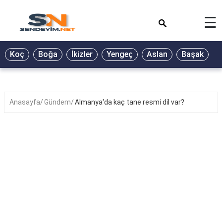
×
☰
BİYOGRAFİ
Koç
Boğa
İkizler
Yengeç
Aslan
Başak
T
GALERİ
GÜZEL
SÖZLER
Anasayfa
Gündem
Almanya'da kaç tane resmi dil var?
GÜNLÜK
BURÇ
ŞİİR
RÜYA
TABİRLERİ
TÜRKÜ
SÖZLERİ
YEMEK