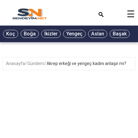
×
☰
BİYOGRAFİ
Koç
Boğa
İkizler
Yengeç
Aslan
Başak
T
GALERİ
GÜZEL
SÖZLER
Anasayfa
Gündem
Akrep erkeği ve yengeç kadını anlaşır mı?
GÜNLÜK
BURÇ
ŞİİR
RÜYA
TABİRLERİ
TÜRKÜ
SÖZLERİ
YEMEK