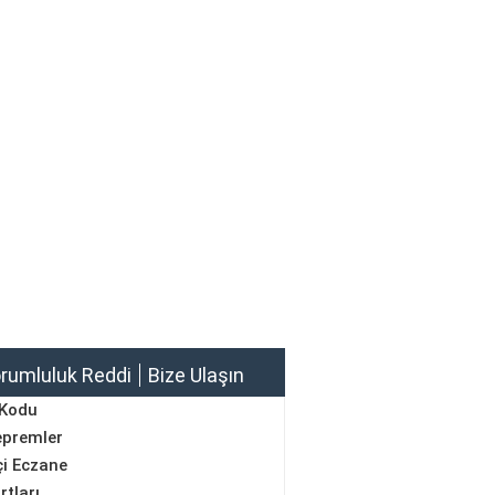
rumluluk Reddi
Bize Ulaşın
 Kodu
epremler
i Eczane
rtları