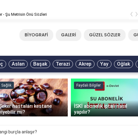
‹
er - Şu Metrisin Önü Sözleri
BİYOGRAFİ
GALERİ
GÜZEL SÖZLER
G
eç
Aslan
Başak
Terazi
Akrep
Yay
Oğlak
Sağlık
Faydalı Bilgiler
Şeker hastaları kestane
İSKİ abonelik iptali nasıl
yiyebilir mi?
yapılır?
angi burçla anlaşır?