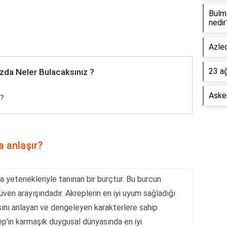
Bulm
nedir
Azled
23 a
zda Neler Bulacaksınız ?
Asker
r?
a anlaşır?
a yetenekleriyle tanınan bir burçtur. Bu burcun
güven arayışındadır. Akreplerin en iyi uyum sağladığı
sını anlayan ve dengeleyen karakterlere sahip
rep'in karmaşık duygusal dünyasında en iyi