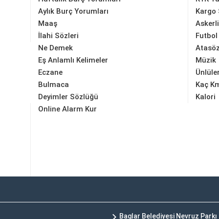
Aylık Burç Yorumları
Kargo 
Maaş
Askerl
İlahi Sözleri
Futbol
Ne Demek
Atasöz
Eş Anlamlı Kelimeler
Müzik
Eczane
Ünlüle
Bulmaca
Kaç K
Deyimler Sözlüğü
Kalori
Online Alarm Kur
Baglar Belediyesi Nevruz Parkı