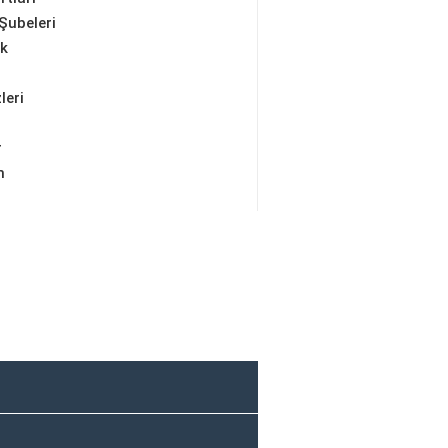
Şubeleri
ik
leri
r
m