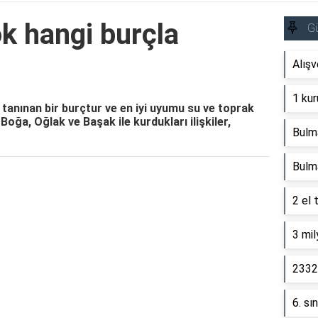
k hangi burçla
G
Alışv
1 kur
e tanınan bir burçtur ve en iyi uyumu su ve toprak
 Boğa, Oğlak ve Başak ile kurdukları ilişkiler,
Bulm
Bulm
Reklam Alanı
2 el 
3 mil
2332 
6. sı