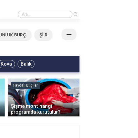
›
Mirkelam - Tavla Sözleri
ÜNLÜK BURÇ
ŞİİR
Kova
Balık
Faydalı Bilgiler
Faydalı Bilgiler
›
Şişme mont hangi
programda kurutulur?
Şofben suyu neden ısı