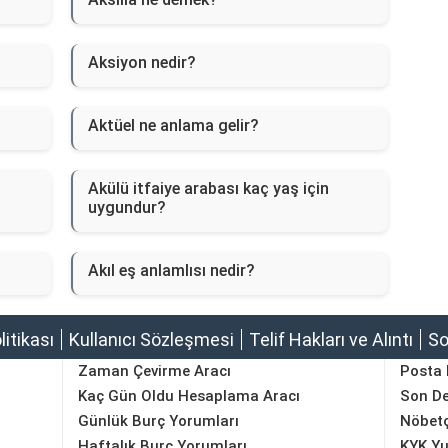
Aksiyon nedir?
Aktüel ne anlama gelir?
Akülü itfaiye arabası kaç yaş için
uygundur?
Akıl eş anlamlısı nedir?
olitikası
Kullanıcı Sözleşmesi
Telif Hakları ve Alıntı
So
Zaman Çevirme Aracı
Posta
Kaç Gün Oldu Hesaplama Aracı
Son D
Günlük Burç Yorumları
Nöbetç
Haftalık Burç Yorumları
KYK Yu