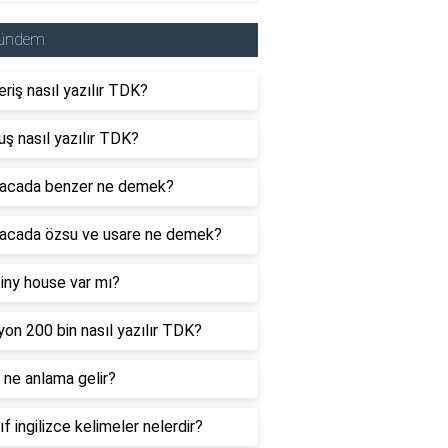
ündem
eriş nasıl yazılır TDK?
uş nasıl yazılır TDK?
acada benzer ne demek?
acada özsu ve usare ne demek?
tiny house var mı?
yon 200 bin nasıl yazılır TDK?
ne anlama gelir?
nıf ingilizce kelimeler nelerdir?