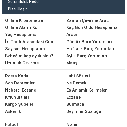
Sorumluluk Reddi
Bize Ulaşın
Online Kronometre
Zaman Çevirme Aracı
Online Alarm Kur
Kaç Gün Oldu Hesaplama
Yaş Hesaplama
Aracı
İki Tarih Arasındaki Gün
Günlük Burç Yorumları
Sayısını Hesaplama
Haftalık Burç Yorumları
Bebeğim kaç aylık oldu?
Aylık Burç Yorumları
Uzunluk Çevirme
Maaş
Posta Kodu
İlahi Sözleri
Son Depremler
Ne Demek
Nöbetçi Eczane
Eş Anlamlı Kelimeler
KYK Yurtları
Eczane
Kargo Şubeleri
Bulmaca
Askerlik
Deyimler Sözlüğü
Futbol
Noter