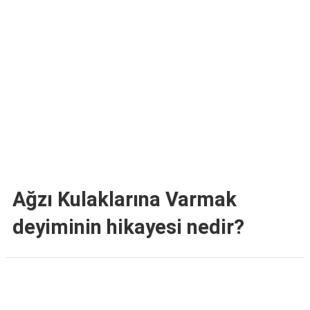
TARİFLERİ
HİKAYELER
Bize
Ulaşın
Ağzı Kulaklarına Varmak
deyiminin hikayesi nedir?
Reklam Alanı