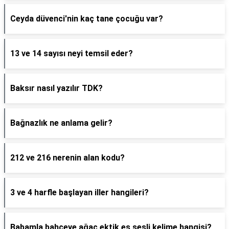
Ceyda düvenci'nin kaç tane çocuğu var?
13 ve 14 sayısı neyi temsil eder?
Baksır nasıl yazılır TDK?
Bağnazlık ne anlama gelir?
212 ve 216 nerenin alan kodu?
3 ve 4 harfle başlayan iller hangileri?
Babamla bahçeye ağaç ektik eş sesli kelime hangisi?