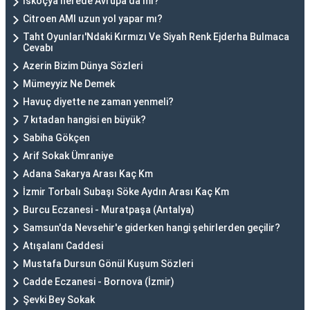
İskoçya nerede Avrupa'da mı?
Citroen AMI uzun yol yapar mı?
Taht Oyunları'Ndaki Kırmızı Ve Siyah Renk Ejderha Bulmaca
Cevabı
Azerin Bizim Dünya Sözleri
Mümeyyiz Ne Demek
Havuç diyette ne zaman yenmeli?
7 kıtadan hangisi en büyük?
Sabiha Gökçen
Arif Sokak Ümraniye
Adana Sakarya Arası Kaç Km
İzmir Torbalı Subaşı Söke Aydın Arası Kaç Km
Burcu Eczanesi - Muratpaşa (Antalya)
Samsun'da Nevsehir'e giderken hangi şehirlerden geçilir?
Atışalanı Caddesi
Mustafa Dursun Gönül Kuşum Sözleri
Cadde Eczanesi - Bornova (İzmir)
Şevki Bey Sokak