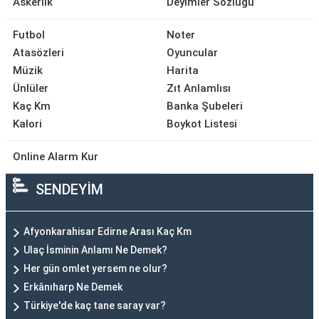
Askerlik
Deyimler Sözlüğü
Futbol
Noter
Atasözleri
Oyuncular
Müzik
Harita
Ünlüler
Zıt Anlamlısı
Kaç Km
Banka Şubeleri
Kalori
Boykot Listesi
Online Alarm Kur
SENDEYİM
Afyonkarahisar Edirne Arası Kaç Km
Ulaç İsminin Anlamı Ne Demek?
Her gün omlet yersem ne olur?
Erkânıharp Ne Demek
Türkiye'de kaç tane saray var?