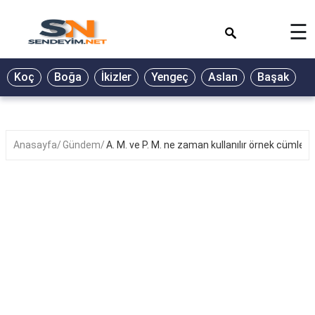
×
☰
BİYOGRAFİ
Koç
Boğa
İkizler
Yengeç
Aslan
Başak
T
GALERİ
GÜZEL
SÖZLER
Anasayfa
Gündem
A. M. ve P. M. ne zaman kullanılır örnek cümlele
GÜNLÜK
BURÇ
ŞİİR
RÜYA
TABİRLERİ
TÜRKÜ
SÖZLERİ
YEMEK