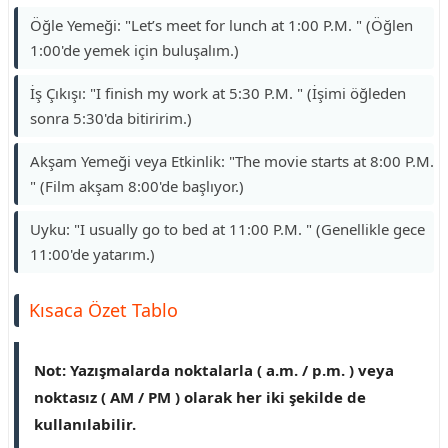
Öğle Yemeği: "Let’s meet for lunch at 1:00 P.M. " (Öğlen
1:00'de yemek için buluşalım.)
İş Çıkışı: "I finish my work at 5:30 P.M. " (İşimi öğleden
sonra 5:30'da bitiririm.)
Akşam Yemeği veya Etkinlik: "The movie starts at 8:00 P.M.
" (Film akşam 8:00'de başlıyor.)
Uyku: "I usually go to bed at 11:00 P.M. " (Genellikle gece
11:00'de yatarım.)
Kısaca Özet Tablo
Not: Yazışmalarda noktalarla ( a.m. / p.m. ) veya
noktasız ( AM / PM ) olarak her iki şekilde de
kullanılabilir.