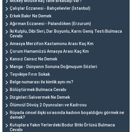
Mickey Mouse kaç tane arkadaşı var?
Çalışlar Eczanesi - Bahçelievler (İstanbul)
Erkek Bakır Ne Demek
Ağırman Eczanesi - Palandöken (Erzurum)
İki Kulplu, Dibi Sivri, Dar Boyunlu, Karnı Geniş Testi Bulmaca
Cevabı
Amasya Merzifon Kastamonu Arası Kaç Km
Çorum Hamamözü Amasya Arası Kaç Km
Kansız Cansız Ne Demek
Manga - Dünyanın Sonuna Doğmuşum Sözleri
Teşvikiye Fırın Sokak
Belge numarası ile kimlik aynı mı?
Bölüştürmek Bulmaca Cevabı
Dizginleri Salıvermek Ne Demek
Ölümcül Dövüş 2 Oyuncuları ve Kadrosu
Rüyada cinsel ilişki sırasında kadının boşaldığını görmek ne
demek?
Kutuplara Yakın Yerlerdeki Bodur Bitki Örtüsü Bulmaca
Cevabı