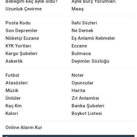
Bebeğim kaç aylık oldu?
Aylık Burç Yorumları
Uzunluk Çevirme
Maaş
Posta Kodu
İlahi Sözleri
Son Depremler
Ne Demek
Nöbetçi Eczane
Eş Anlamlı Kelimeler
KYK Yurtları
Eczane
Kargo Şubeleri
Bulmaca
Askerlik
Deyimler Sözlüğü
Futbol
Noter
Atasözleri
Oyuncular
Müzik
Harita
Ünlüler
Zıt Anlamlısı
Kaç Km
Banka Şubeleri
Kalori
Boykot Listesi
Online Alarm Kur