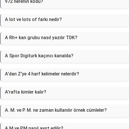
972 nerenin kodu?
A lot ve lots of farkı nedir?
A Rh+ kan grubu nasıl yazılır TDK?
A Spor Digiturk kaçıncı kanalda?
A'dan Z'ye 4 harf kelimeler nelerdir?
A'rafta kimler kalır?
A. M. ve P. M. ne zaman kullanılır örnek cümleler?
A.M ve P.M nasıl ayırt edilir?