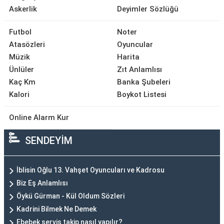
Askerlik
Deyimler Sözlüğü
Futbol
Noter
Atasözleri
Oyuncular
Müzik
Harita
Ünlüler
Zıt Anlamlısı
Kaç Km
Banka Şubeleri
Kalori
Boykot Listesi
Online Alarm Kur
SENDEYİM
İblisin Oğlu 13. Vahşet Oyuncuları ve Kadrosu
Biz Eş Anlamlısı
Öykü Gürman - Kül Oldum Sözleri
Kadrini Bilmek Ne Demek
Ebebek servis takip nasıl yapılır?