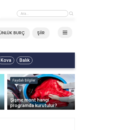
›
Mirkelam - Tavla Sözleri
ÜNLÜK BURÇ
ŞİİR
Kova
Balık
Faydalı Bilgiler
Faydalı Bilgiler
›
Şişme mont hangi
programda kurutulur?
Şofben suyu neden ısı