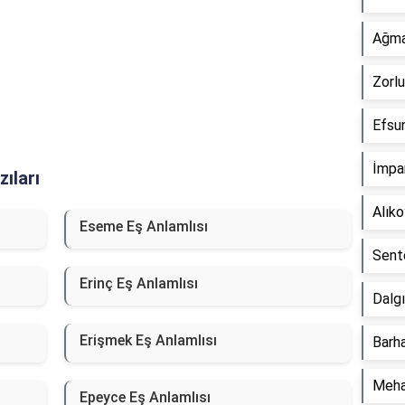
Ağma
Zorlu
Efsun
İmpar
ıları
Alık
Eseme Eş Anlamlısı
Sente
Erinç Eş Anlamlısı
Dalgı
Erişmek Eş Anlamlısı
Barha
Meha
Epeyce Eş Anlamlısı