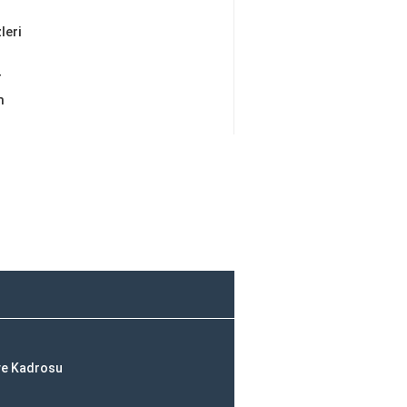
leri
r
m
ve Kadrosu