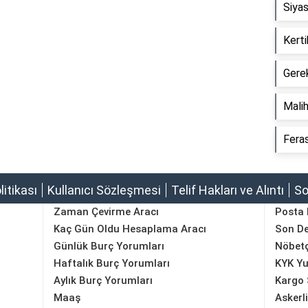
Siyas
Kerti
Gerek
Malih
Feras
olitikası
Kullanıcı Sözleşmesi
Telif Hakları ve Alıntı
So
Zaman Çevirme Aracı
Posta
Kaç Gün Oldu Hesaplama Aracı
Son D
Günlük Burç Yorumları
Nöbetç
Haftalık Burç Yorumları
KYK Yu
Aylık Burç Yorumları
Kargo 
Maaş
Askerl