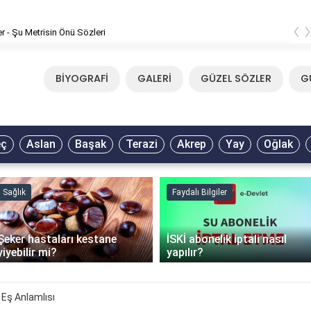
‹
er - Şu Metrisin Önü Sözleri
BİYOGRAFİ
GALERİ
GÜZEL SÖZLER
G
eç
Aslan
Başak
Terazi
Akrep
Yay
Oğlak
Sağlık
Faydalı Bilgiler
Şeker hastaları kestane
İSKİ abonelik iptali nasıl
yiyebilir mi?
yapılır?
 Eş Anlamlısı