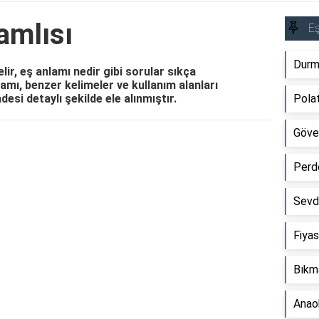
amlısı
Eş
Durm
lir, eş anlamı nedir gibi sorular sıkça
mı, benzer kelimeler ve kullanım alanları
desi detaylı şekilde ele alınmıştır.
Polat
Göve
Reklam Alanı
Perd
Sevd
Fiyas
Bıkm
Anaok