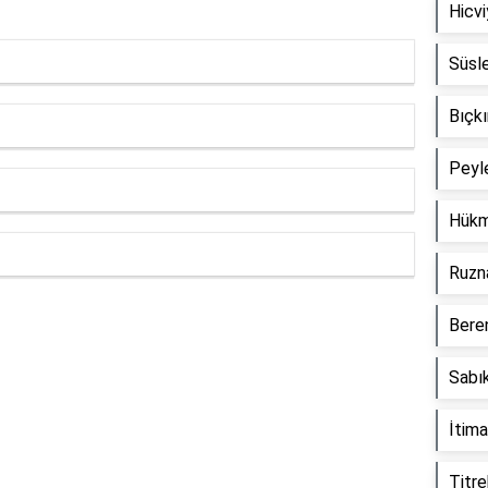
Hicvi
Süsl
Bıçkı
Peyl
Hükm
Ruzn
Beren
Reklam Alanı
Sabık
İtima
Titre