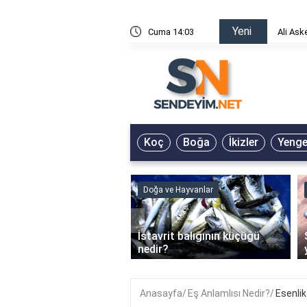
Yeni
risin Önü Sözleri
Cuma 14:03
Ali Ask
Koç
Boğa
İkizler
Yeng
ve Hayvanlar
Doğa ve Hayvanlar
‹
li en çok hangi iklimde
İstavrit balığının küçüğü
r?
nedir?
Anasayfa
Eş Anlamlısı Nedir?
Esenlik