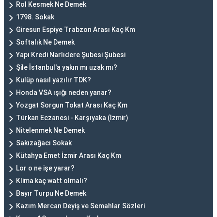
Rol Kesmek Ne Demek
1798. Sokak
Giresun Espiye Trabzon Arası Kaç Km
Softalık Ne Demek
Yapı Kredi Narlıdere Şubesi Şubesi
Şile İstanbul'a yakın mı uzak mı?
Kulüp nasıl yazılır TDK?
Honda VSA ışığı neden yanar?
Yozgat Sorgun Tokat Arası Kaç Km
Türkan Eczanesi - Karşıyaka (İzmir)
Nitelenmek Ne Demek
Sakızağacı Sokak
Kütahya Emet İzmir Arası Kaç Km
Lor o ne işe yarar?
Klima kaç watt olmalı?
Bayır Turpu Ne Demek
Kazım Mercan Deyiş ve Semahlar Sözleri