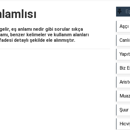
lamlısı
Eş
Aşçı 
elir, eş anlamı nedir gibi sorular sıkça
mı, benzer kelimeler ve kullanım alanları
adesi detaylı şekilde ele alınmıştır.
Canlı
Yapıt
Reklam Alanı
Biz E
Arist
Muaz
Şuur 
Hicvi