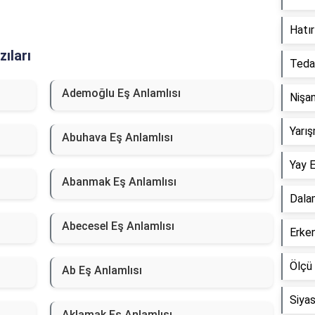
Hatır
ıları
Tedai
Ademoğlu Eş Anlamlısı
Nişan
Yarış
Abuhava Eş Anlamlısı
Yay E
Abanmak Eş Anlamlısı
Dala
Abecesel Eş Anlamlısı
Erken
Ölçü 
Ab Eş Anlamlısı
Siyas
Aklamak Eş Anlamlısı