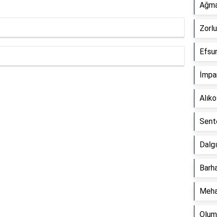
Ağma
Zorlu
Efsun
İmpar
Reklam Alanı
Alık
Sente
Dalgı
Barha
Meha
Olum