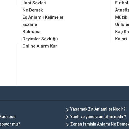
İlahi Sözleri
Futbol
Ne Demek
Atasöz
Eş Anlamlı Kelimeler
Müzik
Eczane
Ünlüle
Bulmaca
Kaç K
Deyimler Sözlüğü
Kalori
Online Alarm Kur
Yaşamak Zıt Anlamlısı Nedir?
 Kadrosu
Yanlı ve yansız anlatım nedir?
yapıyor mu?
Zenan İsminin Anlamı Ne Deme