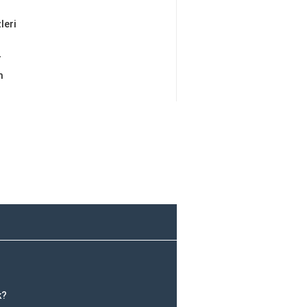
leri
r
m
k?