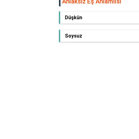
Ahlaksız Eş Anlamlısı
Düşkün
Soysuz