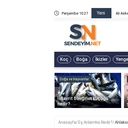
Yeni
risin Önü Sözleri
Perşembe 10:27
Ali Ask
Koç
Boğa
İkizler
Yeng
ve Hayvanlar
Doğa ve Hayvanlar
‹
li en çok hangi iklimde
İstavrit balığının küçüğü
r?
nedir?
Anasayfa
Eş Anlamlısı Nedir?
Ahlaksı