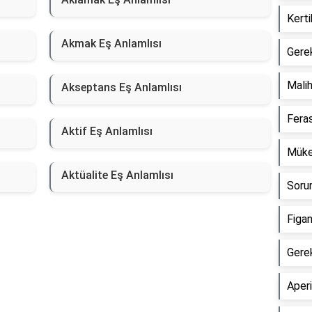
Kerti
Akmak Eş Anlamlısı
Gerek
Malih
Akseptans Eş Anlamlısı
Feras
Aktif Eş Anlamlısı
Müker
Aktüalite Eş Anlamlısı
Sorum
Figa
Gere
Aperi