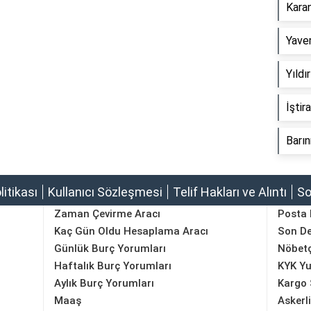
Karan
Yaver
Yıldı
İştir
Barın
olitikası
Kullanıcı Sözleşmesi
Telif Hakları ve Alıntı
So
Zaman Çevirme Aracı
Posta
Kaç Gün Oldu Hesaplama Aracı
Son D
Günlük Burç Yorumları
Nöbetç
Haftalık Burç Yorumları
KYK Yu
Aylık Burç Yorumları
Kargo 
Maaş
Askerl