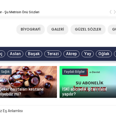
‹
er - Şu Metrisin Önü Sözleri
BİYOGRAFİ
GALERİ
GÜZEL SÖZLER
G
eç
Aslan
Başak
Terazi
Akrep
Yay
Oğlak
Sağlık
Faydalı Bilgiler
Şeker hastaları kestane
İSKİ abonelik iptali nasıl
yiyebilir mi?
yapılır?
z Eş Anlamlısı