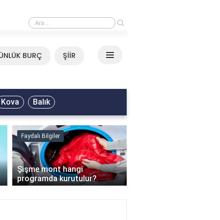
›
Mirkelam - Tavla Sözleri
ÜNLÜK BURÇ
ŞİİR
Kova
Balık
Faydalı Bilgiler
Faydalı Bilgiler
›
Şişme mont hangi
programda kurutulur?
Şofben suyu neden ısı