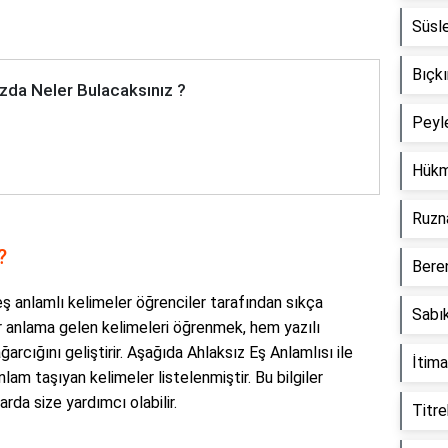
Süsl
Bıçkı
zda Neler Bulacaksınız ?
Peyl
Hükm
Ruzn
?
Beren
 eş anlamlı kelimeler öğrenciler tarafından sıkça
Sabık
r anlama gelen kelimeleri öğrenmek, hem yazılı
arcığını geliştirir. Aşağıda Ahlaksız Eş Anlamlısı ile
İtima
lam taşıyan kelimeler listelenmiştir. Bu bilgiler
rda size yardımcı olabilir.
Titre