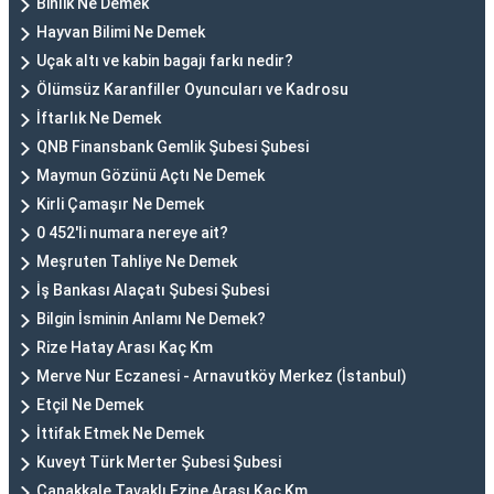
Binlik Ne Demek
Hayvan Bilimi Ne Demek
Uçak altı ve kabin bagajı farkı nedir?
Ölümsüz Karanfiller Oyuncuları ve Kadrosu
İftarlık Ne Demek
QNB Finansbank Gemlik Şubesi Şubesi
Maymun Gözünü Açtı Ne Demek
Kirli Çamaşır Ne Demek
0 452'li numara nereye ait?
Meşruten Tahliye Ne Demek
İş Bankası Alaçatı Şubesi Şubesi
Bilgin İsminin Anlamı Ne Demek?
Rize Hatay Arası Kaç Km
Merve Nur Eczanesi - Arnavutköy Merkez (İstanbul)
Etçil Ne Demek
İttifak Etmek Ne Demek
Kuveyt Türk Merter Şubesi Şubesi
Çanakkale Tavaklı Ezine Arası Kaç Km