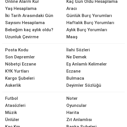
Online Alarm Kur
Kaç Gün Oldu Hesaplama
Yaş Hesaplama
Aracı
İki Tarih Arasındaki Gün
Günlük Burç Yorumları
Sayısını Hesaplama
Haftalık Burç Yorumları
Bebeğim kaç aylık oldu?
Aylık Burç Yorumları
Uzunluk Çevirme
Maaş
Posta Kodu
İlahi Sözleri
Son Depremler
Ne Demek
Nöbetçi Eczane
Eş Anlamlı Kelimeler
KYK Yurtları
Eczane
Kargo Şubeleri
Bulmaca
Askerlik
Deyimler Sözlüğü
Futbol
Noter
Atasözleri
Oyuncular
Müzik
Harita
Ünlüler
Zıt Anlamlısı
Kaç Km
Banka Şubeleri