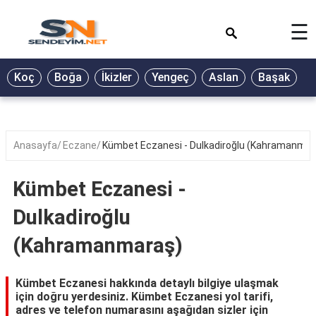
×
☰
BİYOGRAFİ
Koç
Boğa
İkizler
Yengeç
Aslan
Başak
T
GALERİ
GÜZEL
SÖZLER
Anasayfa
Eczane
Kümbet Eczanesi - Dulkadiroğlu (Kahramanmar
GÜNLÜK
BURÇ
Kümbet Eczanesi -
ŞİİR
Dulkadiroğlu
RÜYA
(Kahramanmaraş)
TABİRLERİ
TÜRKÜ
Kümbet Eczanesi hakkında detaylı bilgiye ulaşmak
SÖZLERİ
için doğru yerdesiniz. Kümbet Eczanesi yol tarifi,
adres ve telefon numarasını aşağıdan sizler için
YEMEK