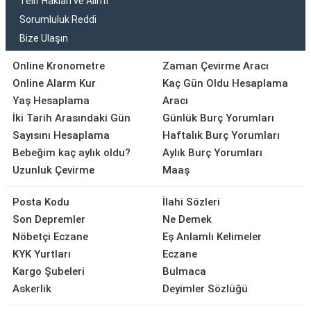
Telif Hakları ve Alıntı
Sorumluluk Reddi
Bize Ulaşın
Online Kronometre
Zaman Çevirme Aracı
Online Alarm Kur
Kaç Gün Oldu Hesaplama
Yaş Hesaplama
Aracı
İki Tarih Arasındaki Gün
Günlük Burç Yorumları
Sayısını Hesaplama
Haftalık Burç Yorumları
Bebeğim kaç aylık oldu?
Aylık Burç Yorumları
Uzunluk Çevirme
Maaş
Posta Kodu
İlahi Sözleri
Son Depremler
Ne Demek
Nöbetçi Eczane
Eş Anlamlı Kelimeler
KYK Yurtları
Eczane
Kargo Şubeleri
Bulmaca
Askerlik
Deyimler Sözlüğü