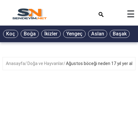
×
☰
BİYOGRAFİ
Koç
Boğa
İkizler
Yengeç
Aslan
Başak
T
GALERİ
GÜZEL
SÖZLER
Anasayfa
Doğa ve Hayvanlar
Ağustos böceği neden 17 yıl yer altı
GÜNLÜK
BURÇ
ŞİİR
RÜYA
TABİRLERİ
TÜRKÜ
SÖZLERİ
YEMEK