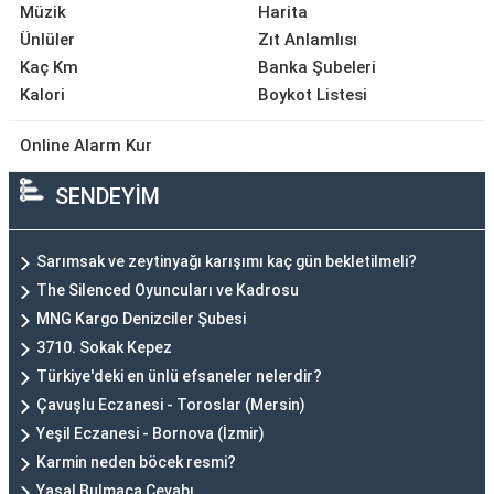
Müzik
Harita
Ünlüler
Zıt Anlamlısı
Kaç Km
Banka Şubeleri
Kalori
Boykot Listesi
Online Alarm Kur
SENDEYİM
Sarımsak ve zeytinyağı karışımı kaç gün bekletilmeli?
The Silenced Oyuncuları ve Kadrosu
MNG Kargo Denizciler Şubesi
3710. Sokak Kepez
Türkiye'deki en ünlü efsaneler nelerdir?
Çavuşlu Eczanesi - Toroslar (Mersin)
Yeşil Eczanesi - Bornova (İzmir)
Karmin neden böcek resmi?
Yasal Bulmaca Cevabı