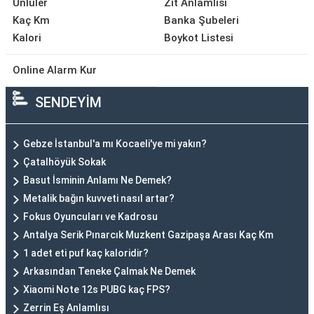
Ünlüler
Zıt Anlamlısı
Kaç Km
Banka Şubeleri
Kalori
Boykot Listesi
Online Alarm Kur
SENDEYİM
Gebze İstanbul'a mı Kocaeli'ye mi yakın?
Çatalhöyük Sokak
Basut İsminin Anlamı Ne Demek?
Metalik bağın kuvveti nasıl artar?
Fokus Oyuncuları ve Kadrosu
Antalya Serik Pınarcık Muzkent Gazipaşa Arası Kaç Km
1 adet eti puf kaç kaloridir?
Arkasından Teneke Çalmak Ne Demek
Xiaomi Note 12s PUBG kaç FPS?
Zerrin Eş Anlamlısı