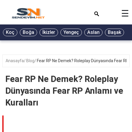
×
☰
BİYOGRAFİ
Koç
Boğa
İkizler
Yengeç
Aslan
Başak
T
GALERİ
GÜZEL
SÖZLER
Anasayfa
Blog
Fear RP Ne Demek? Roleplay Dünyasında Fear RP An
GÜNLÜK
BURÇ
Fear RP Ne Demek? Roleplay
ŞİİR
Dünyasında Fear RP Anlamı ve
RÜYA
Kuralları
TABİRLERİ
TÜRKÜ
SÖZLERİ
YEMEK