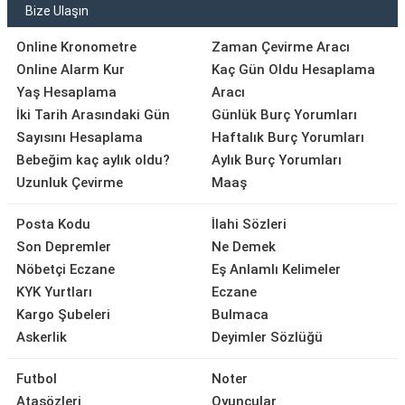
Bize Ulaşın
Online Kronometre
Zaman Çevirme Aracı
Online Alarm Kur
Kaç Gün Oldu Hesaplama
Yaş Hesaplama
Aracı
İki Tarih Arasındaki Gün
Günlük Burç Yorumları
Sayısını Hesaplama
Haftalık Burç Yorumları
Bebeğim kaç aylık oldu?
Aylık Burç Yorumları
Uzunluk Çevirme
Maaş
Posta Kodu
İlahi Sözleri
Son Depremler
Ne Demek
Nöbetçi Eczane
Eş Anlamlı Kelimeler
KYK Yurtları
Eczane
Kargo Şubeleri
Bulmaca
Askerlik
Deyimler Sözlüğü
Futbol
Noter
Atasözleri
Oyuncular