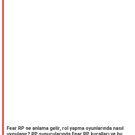
TARİFLERİ
HİKAYELER
Bize
Ulaşın
Fear RP ne anlama gelir, rol yapma oyunlarında nasıl
uygulanır? RP sunucularında Fear RP kuralları ve bu