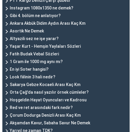
PTT Kargo Denizli Çarşı Şubesi
Instagram 1080x1350 ne demek?
Gibi 4. bölüm ne anlatıyor?
Ankara Akbük Didim Aydın Arası Kaç Km
Asortik Ne Demek
Altyazili sez ne işe yarar?
Yaşar Kurt - Hemşin Yaylaları Sözleri
Fatih Budak Vebal Sözleri
1 Gram ile 1000 mg aynı mı?
En iyi Sotwr hangisi?
Look fiilinin 3 hali nedir?
Sakarya Gebze Kocaeli Arası Kaç Km
Orta Çağ'da nasıl yazılır örnek cümleler?
Hoşgeldin Hayat Oyuncuları ve Kadrosu
Red ve ret arasındaki fark nedir?
Çorum Dodurga Denizli Arası Kaç Km
Akşamdan Kavur, Sabaha Savur Ne Demek
Yarıyıl ne zaman TDK?