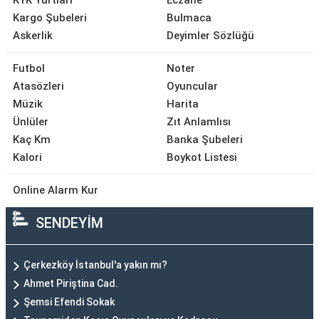
KYK Yurtları
Eczane
Kargo Şubeleri
Bulmaca
Askerlik
Deyimler Sözlüğü
Futbol
Noter
Atasözleri
Oyuncular
Müzik
Harita
Ünlüler
Zıt Anlamlısı
Kaç Km
Banka Şubeleri
Kalori
Boykot Listesi
Online Alarm Kur
SENDEYİM
Çerkezköy İstanbul'a yakın mı?
Ahmet Piriştina Cad.
Şemsi Efendi Sokak