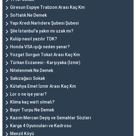
Giresun Espiye Trabzon Arası Kaç Km
Softalık Ne Demek
Yapı Kredi Narlıdere Şubesi Şubesi
Şile İstanbul'a yakın mı uzak mı?
Kulüp nasıl yazılır TDK?
Honda VSA ışığı neden yanar?
Yozgat Sorgun Tokat Arası Kaç Km
Türkan Eczanesi - Karşıyaka (İzmir)
Nitelenmek Ne Demek
Sakızağacı Sokak
Kütahya Emet İzmir Arası Kaç Km
Lor o ne işe yarar?
Klima kaç watt olmalı?
Bayır Turpu Ne Demek
Kazım Mercan Deyiş ve Semahlar Sözleri
Karga 4 Oyuncuları ve Kadrosu
Menzil Köyü