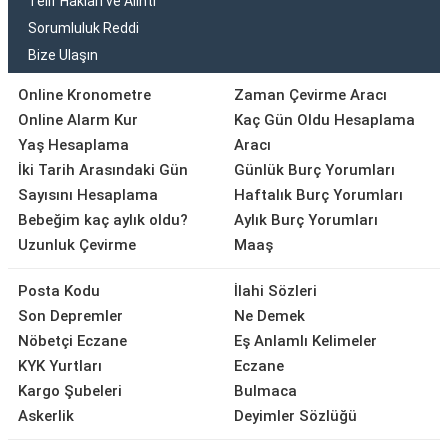
Telif Hakları ve Alıntı
Sorumluluk Reddi
Bize Ulaşın
Online Kronometre
Zaman Çevirme Aracı
Online Alarm Kur
Kaç Gün Oldu Hesaplama
Yaş Hesaplama
Aracı
İki Tarih Arasındaki Gün
Günlük Burç Yorumları
Sayısını Hesaplama
Haftalık Burç Yorumları
Bebeğim kaç aylık oldu?
Aylık Burç Yorumları
Uzunluk Çevirme
Maaş
Posta Kodu
İlahi Sözleri
Son Depremler
Ne Demek
Nöbetçi Eczane
Eş Anlamlı Kelimeler
KYK Yurtları
Eczane
Kargo Şubeleri
Bulmaca
Askerlik
Deyimler Sözlüğü