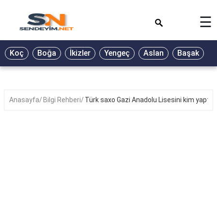
×
☰
BİYOGRAFİ
Koç
Boğa
İkizler
Yengeç
Aslan
Başak
T
GALERİ
GÜZEL
SÖZLER
Anasayfa
Bilgi Rehberi
Türk saxo Gazi Anadolu Lisesini kim yaptı?
GÜNLÜK
BURÇ
ŞİİR
RÜYA
TABİRLERİ
TÜRKÜ
SÖZLERİ
YEMEK