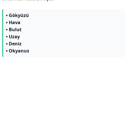
• Gökyüzü
• Hava
• Bulut
• Uzay
• Deniz
• Okyanus
Reklam Alanı