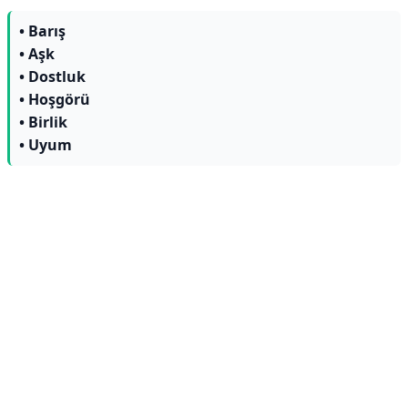
• Barış
• Aşk
• Dostluk
• Hoşgörü
• Birlik
• Uyum
Reklam Alanı