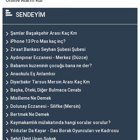
Online Alarm Kur
SENDEYİM
Şamlar Başakşehir Arası Kaç Km
iPhone 13 Pro Max kaç inç?
Ziraat Bankası Seyhan Şubesi Şubesi
Aydınpınar Eczanesi - Merkez (Düzce)
Babamın kuzeninin çocuğu bana ne der?
Anaokulu Eş Anlamlısı
Diyarbakır Tarsus Mersin Arası Kaç Km
Başka, Öteki, Diğer Bulmaca Cevabı
Misilleme Ne Demek
Dolunay Eczanesi - Silifke (Mersin)
Bertmek Ne Demek
Kaymakamlık mülakatında hangi sorular sorulur?
Yıldızlar Da Kayar - Das Borak Oyuncuları ve Kadrosu
Şehit Ümit Uçan Sokak