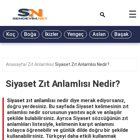
×
☰
BİYOGRAFİ
Koç
Boğa
İkizler
Yengeç
Aslan
Başak
T
GALERİ
GÜZEL
SÖZLER
Anasayfa
Zıt Anlamlısı
Siyaset Zıt Anlamlısı Nedir?
GÜNLÜK
BURÇ
Siyaset Zıt Anlamlısı Nedir?
ŞİİR
Siyaset zıt anlamlısı
nedir diye merak ediyorsanız,
RÜYA
doğru yerdesiniz. Bu sayfada Siyaset kelimesinin zıt
TABİRLERİ
anlamlısı nedir sorusunun yanıtını açık ve anlaşılır
şekilde bulabilirsiniz. Ayrıca Siyaset sözcüğünün zıt
TÜRKÜ
anlamlıları listesiyle, kelimenin karşıt anlamını
SÖZLERİ
kolayca öğrenebilir ve günlük dilde doğru bir şekilde
kullanabilirsiniz. Türkçeyi daha etkili kullanmak
YEMEK