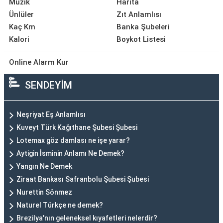
Müzik
Harita
Ünlüler
Zıt Anlamlısı
Kaç Km
Banka Şubeleri
Kalori
Boykot Listesi
Online Alarm Kur
SENDEYİM
Neşriyat Eş Anlamlısı
Kuveyt Türk Kağıthane Şubesi Şubesi
Lotemax göz damlası ne işe yarar?
Aytigin İsminin Anlamı Ne Demek?
Yangın Ne Demek
Ziraat Bankası Safranbolu Şubesi Şubesi
Nurettin Sönmez
Naturel Türkçe ne demek?
Brezilya'nın geleneksel kıyafetleri nelerdir?