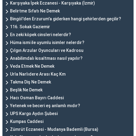
Karşıyaka İpek Eczanesi - Karşıyaka (İzmir)
Belirtme Sıfatı Ne Demek
Bingöl'den Erzurum'a giderken hangi şehirlerden geçilir?
116. Sokak Gaziemir
En zeki köpek cinsleri nelerdir?
Hüma ismi ile uyumlu isimler nelerdir?
Çılgın Arzular Oyuncuları ve Kadrosu
Anabilimdalı kısaltması nasıl yapılır?
Veda Etmek Ne Demek
Urla Narlıdere Arası Kaç Km
Takma Diş Ne Demek
Beşlik Ne Demek
Hacı Osman Bayırı Caddesi
Yetenek ve beceri eş anlamlı mıdır?
UPS Kargo Aydın Şubesi
Kumpas Caddesi
Zümrüt Eczanesi - Mudanya Bademli (Bursa)