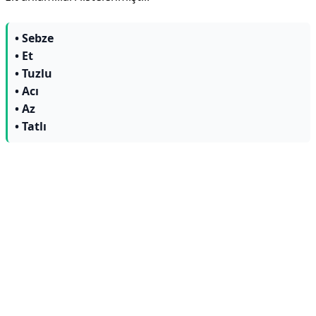
• Sebze
• Et
• Tuzlu
• Acı
• Az
• Tatlı
Reklam Alanı