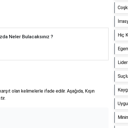
Coşku
İrras
Hiç K
zda Neler Bulacaksınız ?
Egeme
Lider
Suçlu
Kaygı
arşıt olan kelimelerle ifade edilir. Aşağıda, Kışın
ir.
Uygun
Minim