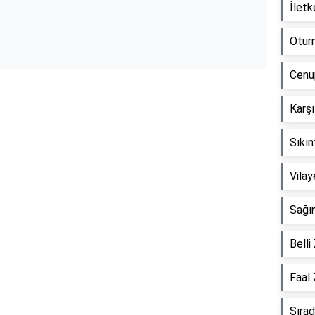
İletk
Oturm
Cenup
Karşı
Reklam Alanı
Sıkın
Vilay
Sağın
Belli
Faal 
Sırad