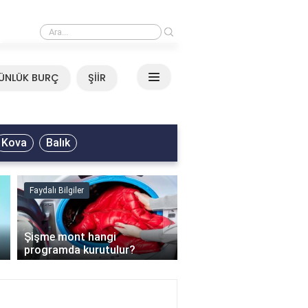
›
Mirkelam - Tavla Sözleri
ÜNLÜK BURÇ
ŞİİR
Kova
Balık
Faydalı Bilgiler
Faydalı Bilgiler
›
Şişme mont hangi
programda kurutulur?
Şofben suyu neden ısı