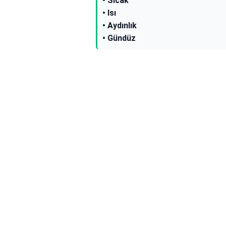
• Sıcak
• Isı
• Aydınlık
• Gündüz