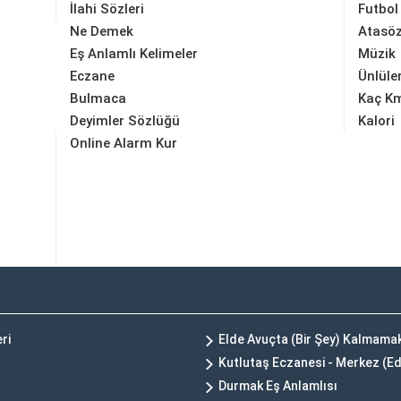
İlahi Sözleri
Futbol
Ne Demek
Atasöz
Eş Anlamlı Kelimeler
Müzik
Eczane
Ünlüle
Bulmaca
Kaç K
Deyimler Sözlüğü
Kalori
Online Alarm Kur
ri
Elde Avuçta (Bir Şey) Kalmam
Kutlutaş Eczanesi - Merkez (Ed
Durmak Eş Anlamlısı