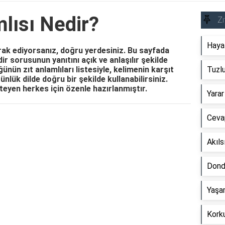
mlısı Nedir?
Zı
Hayal
rak ediyorsanız, doğru yerdesiniz. Bu sayfada
dir sorusunun yanıtını açık ve anlaşılır şekilde
ğünün zıt anlamlıları listesiyle, kelimenin karşıt
Tuzlu
nlük dilde doğru bir şekilde kullanabilirsiniz.
teyen herkes için özenle hazırlanmıştır.
Yarar
Cevap
Reklam Alanı
Akıls
Dond
Yaşam
Korku