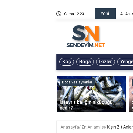
Yeni
risin Önü Sözleri
Cuma 12:23
Ali Ask
Koç
Boğa
İkizler
Yeng
ve Hayvanlar
Doğa ve Hayvanlar
‹
li en çok hangi iklimde
İstavrit balığının küçüğü
r?
nedir?
Anasayfa
Zıt Anlamlısı
Kışın Zıt Anla