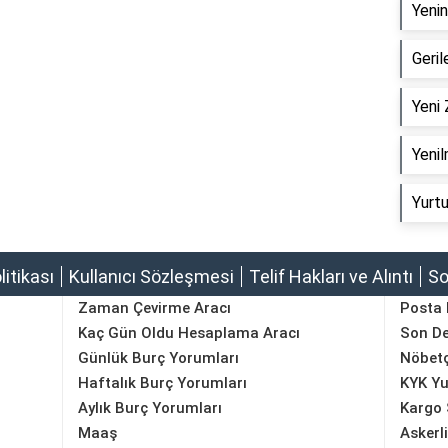
Yenin
Geril
Yeni 
Yenil
Yurtu
olitikası
Kullanıcı Sözleşmesi
Telif Hakları ve Alıntı
So
Zaman Çevirme Aracı
Posta
Kaç Gün Oldu Hesaplama Aracı
Son D
Günlük Burç Yorumları
Nöbetç
Haftalık Burç Yorumları
KYK Yu
Aylık Burç Yorumları
Kargo 
Maaş
Askerl