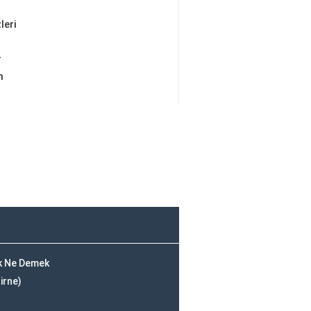
leri
r
m
ak Ne Demek
irne)