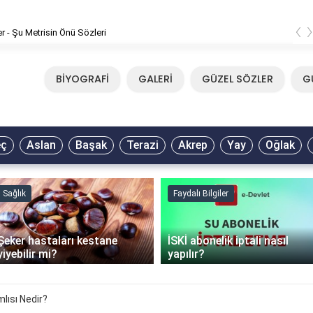
‹
er - Şu Metrisin Önü Sözleri
BİYOGRAFİ
GALERİ
GÜZEL SÖZLER
G
eç
Aslan
Başak
Terazi
Akrep
Yay
Oğlak
Sağlık
Faydalı Bilgiler
Şeker hastaları kestane
İSKİ abonelik iptali nasıl
yiyebilir mi?
yapılır?
mlısı Nedir?