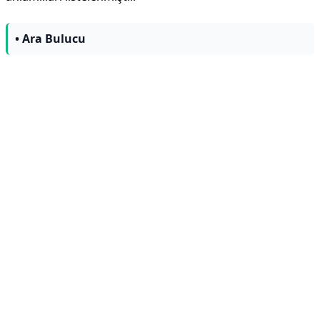
• Ara Bulucu
Reklam Alanı