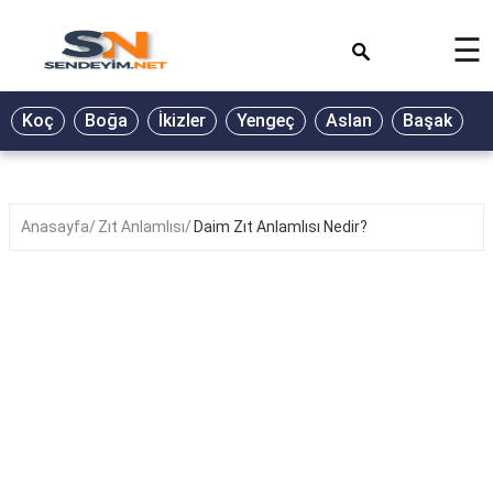
×
☰
BİYOGRAFİ
Koç
Boğa
İkizler
Yengeç
Aslan
Başak
T
GALERİ
GÜZEL
SÖZLER
Anasayfa
Zıt Anlamlısı
Daim Zıt Anlamlısı Nedir?
GÜNLÜK
BURÇ
ŞİİR
RÜYA
TABİRLERİ
TÜRKÜ
SÖZLERİ
YEMEK