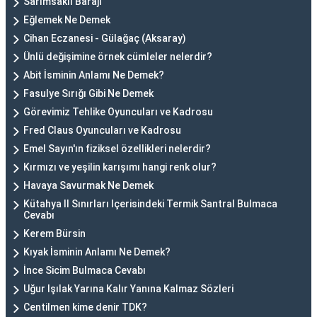
Sarımsaklı Barajı
Eğlemek Ne Demek
Cihan Eczanesi - Gülağaç (Aksaray)
Ünlü değişimine örnek cümleler nelerdir?
Abit İsminin Anlamı Ne Demek?
Fasulye Sırığı Gibi Ne Demek
Görevimiz Tehlike Oyuncuları ve Kadrosu
Fred Claus Oyuncuları ve Kadrosu
Emel Sayın'ın fiziksel özellikleri nelerdir?
Kırmızı ve yeşilin karışımı hangi renk olur?
Havaya Savurmak Ne Demek
Kütahya Il Sınırları Içerisindeki Termik Santral Bulmaca
Cevabı
Kerem Bürsin
Kıyak İsminin Anlamı Ne Demek?
İnce Sicim Bulmaca Cevabı
Uğur Işılak Yarına Kalır Yanına Kalmaz Sözleri
Centilmen kime denir TDK?