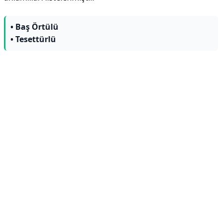
• Baş Örtülü
• Tesettürlü
Reklam Alanı