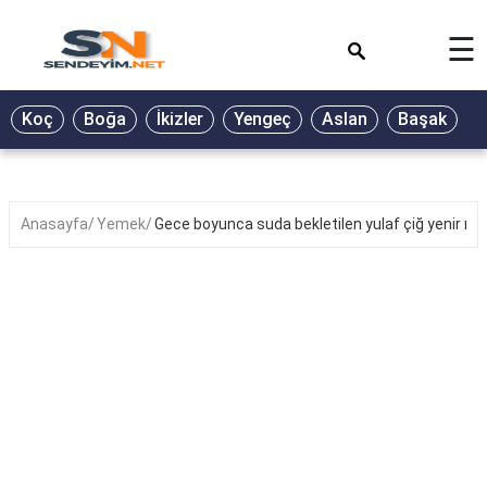
×
☰
BİYOGRAFİ
Koç
Boğa
İkizler
Yengeç
Aslan
Başak
T
GALERİ
GÜZEL
SÖZLER
Anasayfa
Yemek
Gece boyunca suda bekletilen yulaf çiğ yenir mi
GÜNLÜK
BURÇ
ŞİİR
RÜYA
TABİRLERİ
TÜRKÜ
SÖZLERİ
YEMEK