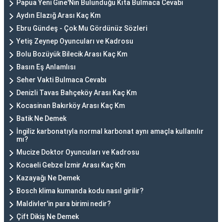
Papua Yeni Gine'Nin Bulunduğu Kıta Bulmaca Cevabı
Aydın Elazığ Arası Kaç Km
Ebru Gündeş - Çok Mu Gördünüz Sözleri
Yetiş Zeynep Oyuncuları ve Kadrosu
Bolu Bozüyük Bilecik Arası Kaç Km
Basın Eş Anlamlısı
Seher Vakti Bulmaca Cevabı
Denizli Tavas Bahçeköy Arası Kaç Km
Kocasinan Bakırköy Arası Kaç Km
Batik Ne Demek
İngiliz karbonatıyla normal karbonat aynı amaçla kullanılır
mı?
Mucize Doktor Oyuncuları ve Kadrosu
Kocaeli Gebze İzmir Arası Kaç Km
Kazayağı Ne Demek
Bosch klima kumanda kodu nasıl girilir?
Maldivler'in para birimi nedir?
Çift Dikiş Ne Demek