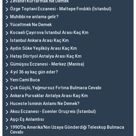
Zevahiri Kurtarmak Ne Demek
Özge Toptani Eczanesi - Maltepe Fındıklı (İstanbul)
Muhibbi ne anlama gelir?
Yüceltmek Ne Demek
Kocaeli Çayırova İstanbul Arası Kaç Km
İstanbul Ankara Arası Kaç Km
Aydın Söke Yeşilköy Arası Kaç Km
Hatay Dörtyol Antalya Arası Kaç Km
Gümüşsu Eczanesi - Merkez (Manisa)
4 yıl 36 ay kaç gün eder?
Yeni Cami Buca
Çok Güçlü, Yağmursuz Fırtına Bulmaca Cevabı
Ankara Pursaklar Antalya Arası Kaç Km
Huceste İsminin Anlamı Ne Demek?
Aksu Eczanesi - Esenler Oruçreis (İstanbul)
Aşçı Eş Anlamlısı
1990'Da Amerika'Nın Uzaya Gönderdiği Teleskop Bulmaca
Cevabı