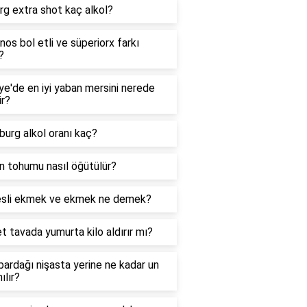
g extra shot kaç alkol?
os bol etli ve süperiorx farkı
?
ye'de en iyi yaban mersini nerede
ir?
burg alkol oranı kaç?
n tohumu nasıl öğütülür?
esli ekmek ve ekmek ne demek?
t tavada yumurta kilo aldırır mı?
bardağı nişasta yerine ne kadar un
ılır?