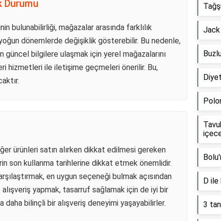
ok Durumu
Tağş
n bulunabilirliği, mağazalar arasında farklılık
Jack 
 yoğun dönemlerde değişiklik gösterebilir. Bu nedenle,
Buzlu
 en güncel bilgilere ulaşmak için yerel mağazalarını
 hizmetleri ile iletişime geçmeleri önerilir. Bu,
Diyet
aktır.
Polo
Tavuk
içece
er ürünleri satın alırken dikkat edilmesi gereken
Bolu
lerin son kullanma tarihlerine dikkat etmek önemlidir.
ı karşılaştırmak, en uygun seçeneği bulmak açısından
D ile
e alışveriş yapmak, tasarruf sağlamak için de iyi bir
a daha bilinçli bir alışveriş deneyimi yaşayabilirler.
3 tan