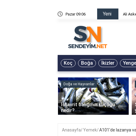
Yeni
risin Önü Sözleri
Pazar 09:06
Ali Ask
Koç
Boğa
İkizler
Yeng
ve Hayvanlar
Doğa ve Hayvanlar
‹
li en çok hangi iklimde
İstavrit balığının küçüğü
r?
nedir?
Anasayfa
Yemek
A101'de lazanya va