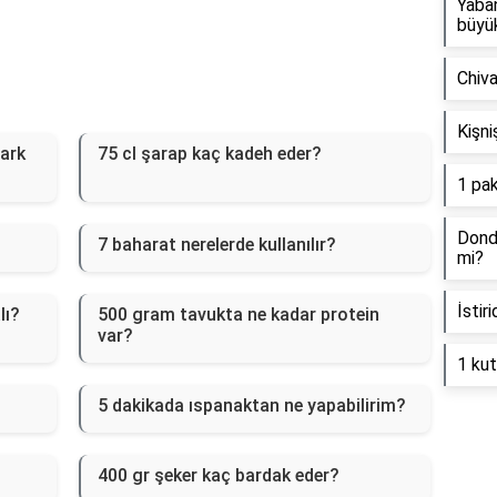
Yaba
büyü
Chiva
Kişni
fark
75 cl şarap kaç kadeh eder?
1 pak
Dondu
7 baharat nerelerde kullanılır?
mi?
İstir
lı?
500 gram tavukta ne kadar protein
var?
1 kut
5 dakikada ıspanaktan ne yapabilirim?
400 gr şeker kaç bardak eder?