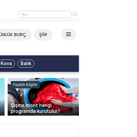
›
Mirkelam - Tavla Sözleri
ÜNLÜK BURÇ
ŞİİR
Kova
Balık
Faydalı Bilgiler
Faydalı Bilgiler
›
Şişme mont hangi
programda kurutulur?
Şofben suyu neden ısı