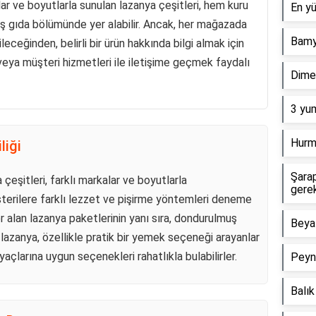
lar ve boyutlarla sunulan lazanya çeşitleri, hem kuru
En yü
 gıda bölümünde yer alabilir. Ancak, her mağazada
Bamy
leceğinden, belirli bir ürün hakkında bilgi almak için
eya müşteri hizmetleri ile iletişime geçmek faydalı
Dimes
3 yum
Hurma
liği
Şara
eşitleri, farklı markalar ve boyutlarla
gerek
müşterilere farklı lezzet ve pişirme yöntemleri deneme
r alan lazanya paketlerinin yanı sıra, dondurulmuş
Beyaz
azanya, özellikle pratik bir yemek seçeneği arayanlar
htiyaçlarına uygun seçenekleri rahatlıkla bulabilirler.
Peyni
Balık