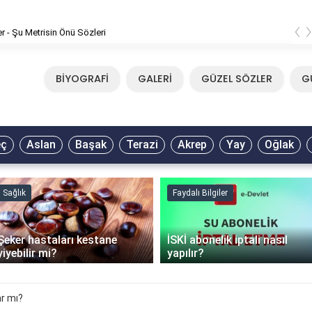
‹
er - Şu Metrisin Önü Sözleri
BİYOGRAFİ
GALERİ
GÜZEL SÖZLER
G
eç
Aslan
Başak
Terazi
Akrep
Yay
Oğlak
Sağlık
Faydalı Bilgiler
Şeker hastaları kestane
İSKİ abonelik iptali nasıl
yiyebilir mi?
yapılır?
r mı?