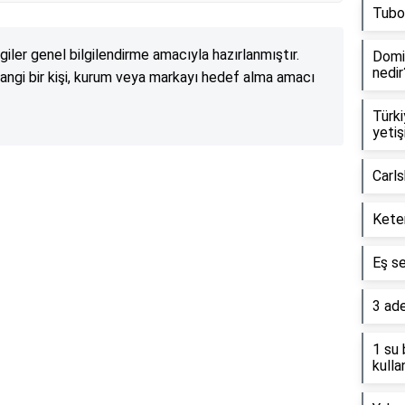
Tubor
lgiler genel bilgilendirme amacıyla hazırlanmıştır.
Domin
nedir
angi bir kişi, kurum veya markayı hedef alma amacı
Türki
yetiş
Carls
Reklam Alanı
Kete
Eş s
3 ade
1 su 
kullan