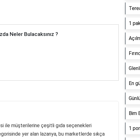
Terea
1 pak
zda Neler Bulacaksınız ?
Açıl
Fırın
Glenl
En gü
Günlü
Bim E
i ile müşterilerine çeşitli gıda seçenekleri
1 por
gorisinde yer alan lazanya, bu marketlerde sıkça