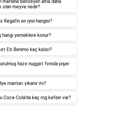
n mersine benzeyen ama daha
k olan meyve nedir?
s Regal'in en iyisi hangisi?
ş hangi yemeklere konur?
et Eti Benimo kaç kalori?
rulmuş hazır nugget fırında pişer
idye mantarı yıkanır mı?
u Coca-Cola'da kaç mg kafein var?