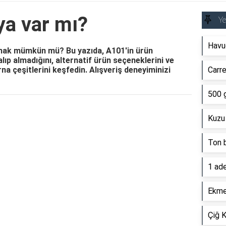
ya var mı?
Y
Havu
mak mümkün mü? Bu yazıda, A101'in ürün
alıp almadığını, alternatif ürün seçeneklerini ve
a çeşitlerini keşfedin. Alışveriş deneyiminizi
Carre
500 g
Reklam Alanı
Kuzu
Ton b
1 ade
Ekmek
Çiğ K