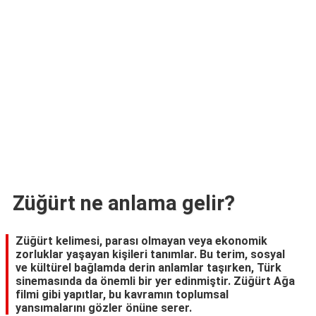
TARİFLERİ
HİKAYELER
Bize
Ulaşın
Züğürt ne anlama gelir?
Züğürt kelimesi, parası olmayan veya ekonomik
zorluklar yaşayan kişileri tanımlar. Bu terim, sosyal
ve kültürel bağlamda derin anlamlar taşırken, Türk
sinemasında da önemli bir yer edinmiştir. Züğürt Ağa
filmi gibi yapıtlar, bu kavramın toplumsal
yansımalarını gözler önüne serer.