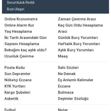
Sorumluluk Reddi
Bize Ulaşın
Online Kronometre
Zaman Çevirme Aracı
Online Alarm Kur
Kaç Gün Oldu Hesaplama
Yaş Hesaplama
Aracı
İki Tarih Arasındaki Gün
Günlük Burç Yorumları
Sayısını Hesaplama
Haftalık Burç Yorumları
Bebeğim kaç aylık oldu?
Aylık Burç Yorumları
Uzunluk Çevirme
Maaş
Posta Kodu
İlahi Sözleri
Son Depremler
Ne Demek
Nöbetçi Eczane
Eş Anlamlı Kelimeler
KYK Yurtları
Eczane
Kargo Şubeleri
Bulmaca
Askerlik
Deyimler Sözlüğü
Futbol
Noter