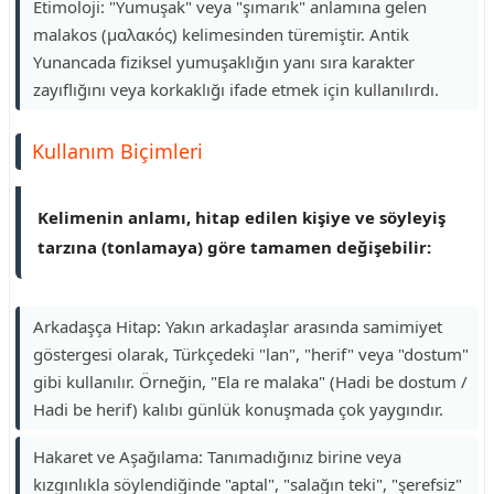
Etimoloji: "Yumuşak" veya "şımarık" anlamına gelen
malakos (μαλακός) kelimesinden türemiştir. Antik
Yunancada fiziksel yumuşaklığın yanı sıra karakter
zayıflığını veya korkaklığı ifade etmek için kullanılırdı.
Kullanım Biçimleri
Kelimenin anlamı, hitap edilen kişiye ve söyleyiş
tarzına (tonlamaya) göre tamamen değişebilir:
Arkadaşça Hitap: Yakın arkadaşlar arasında samimiyet
göstergesi olarak, Türkçedeki "lan", "herif" veya "dostum"
gibi kullanılır. Örneğin, "Ela re malaka" (Hadi be dostum /
Hadi be herif) kalıbı günlük konuşmada çok yaygındır.
Hakaret ve Aşağılama: Tanımadığınız birine veya
kızgınlıkla söylendiğinde "aptal", "salağın teki", "şerefsiz"