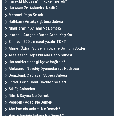
Tarek El Moussa'nın kökeni nereli?
Haramın Zıt Anlamlısı Nedir?
Mehmet Paşa Sokak
Halkbank Antakya Şubesi Şubesi
Nihai İsminin Anlamı Ne Demek?
İstanbul Ataşehir Bursa Arası Kaç Km
3 milyon 200 bin nasıl yazılır TDK?
Ahmet Özhan Şu Benim Divane Gönlüm Sözleri
Aras Kargo Hepsiburada Depo Şubesi
Haramidere hangi ilçeye bağlıdır?
Aleksandr Nevskiy Oyuncuları ve Kadrosu
Denizbank Çağlayan Şubesi Şubesi
Ender Tekin Onlar Öncüler Sözleri
Şık Eş Anlamlısı
Ritmik Sayma Ne Demek
Pelesenk Ağacı Ne Demek
Aho İsminin Anlamı Ne Demek?
Hamis İsminin Anlamı Ne Demek?