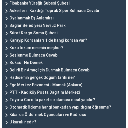
Fibabanka Yüreğir Şubesi Şubesi
Askerlerin Kazdığı Toprak Siper Bulmaca Cevabı
Oyalanmak Eş Anlamlısı
Baglar Belediyesi Nevruz Parkı
Sürat Kargo Soma Şubesi
Karayip Korsanları 1'de hangi korsan var?
Kuzu lokum nerenin meşhur?
Seslenme Bulmaca Cevabı
Boksör Ne Demek
Belirli Bir Amaç Için Durmak Bulmaca Cevabı
Hadise'nin gerçek doğum tarihi ne?
Ege Merkez Eczanesi - Mamak (Ankara)
PTT - Kadıköy Posta Dağıtım Merkezi
Toyota Corolla paket sıralaması nasıl yapılır?
Otomatik ödeme hangi bankadan yapıldığını öğrenme?
Kibarca Öldürmek Oyuncuları ve Kadrosu
U kuralı nedir?