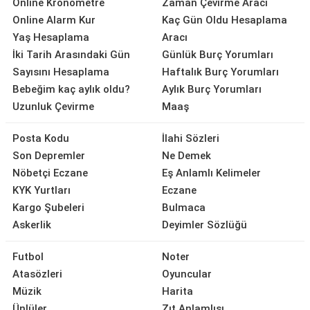
Online Kronometre
Zaman Çevirme Aracı
Online Alarm Kur
Kaç Gün Oldu Hesaplama
Yaş Hesaplama
Aracı
İki Tarih Arasındaki Gün
Günlük Burç Yorumları
Sayısını Hesaplama
Haftalık Burç Yorumları
Bebeğim kaç aylık oldu?
Aylık Burç Yorumları
Uzunluk Çevirme
Maaş
Posta Kodu
İlahi Sözleri
Son Depremler
Ne Demek
Nöbetçi Eczane
Eş Anlamlı Kelimeler
KYK Yurtları
Eczane
Kargo Şubeleri
Bulmaca
Askerlik
Deyimler Sözlüğü
Futbol
Noter
Atasözleri
Oyuncular
Müzik
Harita
Ünlüler
Zıt Anlamlısı