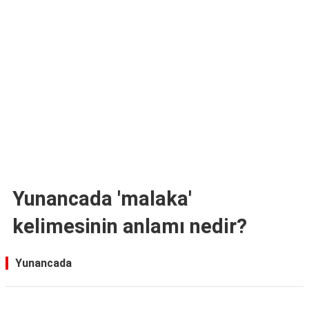
TARİFLERİ
HİKAYELER
Bize
Ulaşın
Yunancada 'malaka'
kelimesinin anlamı nedir?
Yunancada