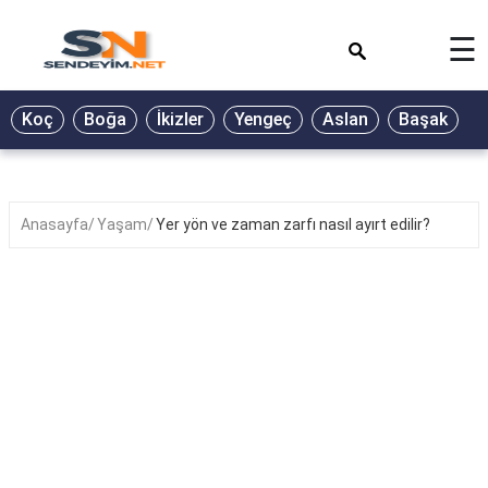
×
☰
BİYOGRAFİ
Koç
Boğa
İkizler
Yengeç
Aslan
Başak
T
GALERİ
GÜZEL
SÖZLER
Anasayfa
Yaşam
Yer yön ve zaman zarfı nasıl ayırt edilir?
GÜNLÜK
BURÇ
ŞİİR
RÜYA
TABİRLERİ
TÜRKÜ
SÖZLERİ
YEMEK