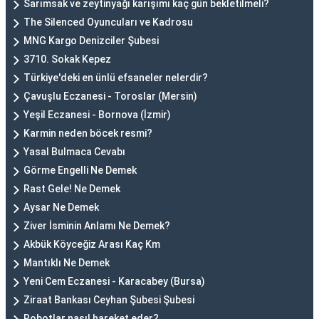
Sarımsak ve zeytinyağı karışımı kaç gün bekletilmeli?
The Silenced Oyuncuları ve Kadrosu
MNG Kargo Denizciler Şubesi
3710. Sokak Kepez
Türkiye'deki en ünlü efsaneler nelerdir?
Çavuşlu Eczanesi - Toroslar (Mersin)
Yeşil Eczanesi - Bornova (İzmir)
Karmin neden böcek resmi?
Yasal Bulmaca Cevabı
Görme Engelli Ne Demek
Rast Gele! Ne Demek
Aysar Ne Demek
Ziver İsminin Anlamı Ne Demek?
Akbük Köyceğiz Arası Kaç Km
Mantıklı Ne Demek
Yeni Cem Eczanesi - Karacabey (Bursa)
Ziraat Bankası Ceyhan Şubesi Şubesi
Robotlar nasıl hareket eder?